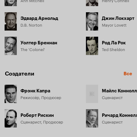
Эдвард Арнольд
Джин Локхарт
D.B. Norton
Mayor Lovett
Уолтер Бреннан
Род Ла Рок
The 'Colonel'
Ted Sheldon
Создатели
Все
Фрэнк Капра
Майлс Коннол
Режиссёр, Продюсер
Сценарист
Роберт Рискин
Ричард Коннел
Сценарист, Продюсер
Сценарист