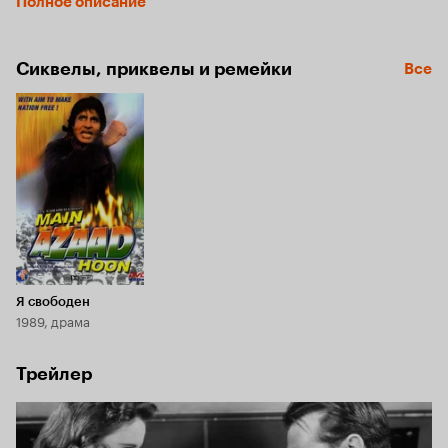
Полное описание
совершить самоубийство. Письмо получает резонанс, 
репортершу берут обратно, а для пущей достоверности 
нанимают безработного бывшего бейсболиста на роль 
Сиквелы, приквелы и ремейки
Все
Джона Доу.
Я свободен
1989, драма
Трейлер