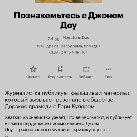
Познакомьтесь с Джоном
Доу
Meet John Doe
2K
Рейтинг
7.4
Кинопоиска
1941, драма, мелодрама, комедия
7.4
США, 2 ч 15 мин, 18+
Оценить
Буду смотреть
Добавить
Еще
Журналистка публикует фальшивый материал, 
который вызывает резонанс в обществе. 
Дерзкое драмеди с Гэри Купером
Хваткая журналистка узнаёт, что её увольняют, и публикует 
в газете поддельное письмо некоего Джона 
Доу — разгневанного мужчины, критикующего 
общественные пороки и грозящегося в знак протеста 