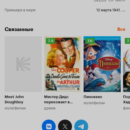
века раств
все крепче 
Премьера в мире
12 марта 1941
,
...
темницах с
подкармлив
телевиденья
Связанные
Все
рекламы, р
Рейтинг
Рейтинг
Р
7.4
7.6
7
Кинопоиска
Кинопоиска
К
7.4
7.6
7.
Meet John
Мистер Дидс
Пиноккио
По
мультфильм
Doughboy
переезжает в
Хад
мультфильм
драма
фэн
город