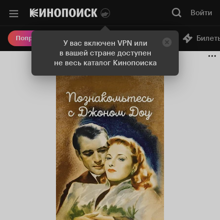
Войти
Онлайн-кинотеатр
Билет
Попробовать Плюс
У вас включен VPN или
в вашей стране доступен
не весь каталог Кинопоиска