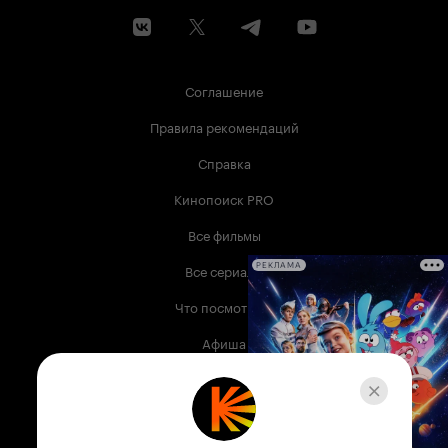
Соглашение
Правила рекомендаций
Справка
Кинопоиск PRO
Все фильмы
Все сериалы
РЕКЛАМА
Что посмотреть
Афиша
Музыка
Телепрограмма