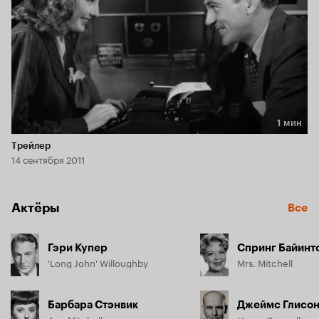
1 мин
Длительность 1 мин
Трейлер
14 сентября 2011
Актёры
Все
Гэри Купер
Спринг Байинт
'Long John' Willoughby
Mrs. Mitchell
Барбара Стэнвик
Джеймс Глисо
Ann Mitchell
Henry Connell