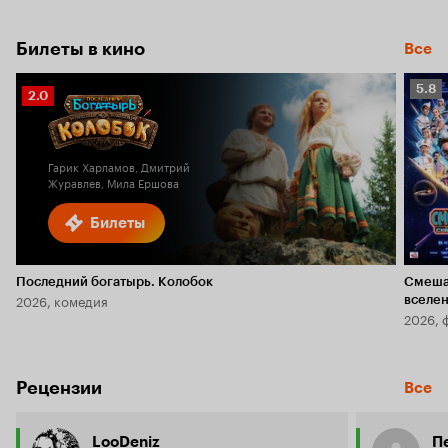
Билеты в кино
Все
Рейт
5.8
Рейтинг
2.0
Кино
Кинопоиска
5.8
2.0
Гарик Харламов, Дмитрий
Журавлев, Мила Ершова
Билеты
Последний богатырь. Колобок
Смеша
2026, комедия
вселе
2026, 
Рецензии
Все
LooDeniz
П