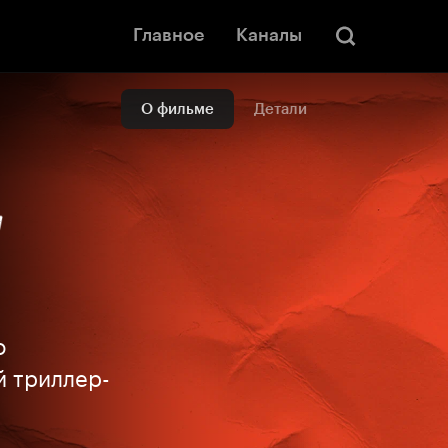
Главное
Каналы
О фильме
Детали
о
й триллер-