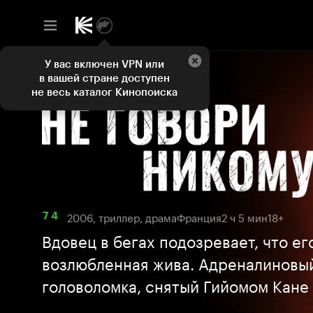
У вас включен VPN или
в вашей стране доступен
не весь каталог Кинопоиска
2006, триллер, драма
Франция
2 ч 5 мин
18+
7 4
Вдовец в бегах подозревает, что ег
возлюбленная жива. Адреналиновы
головоломка, снятый Гийомом Кане