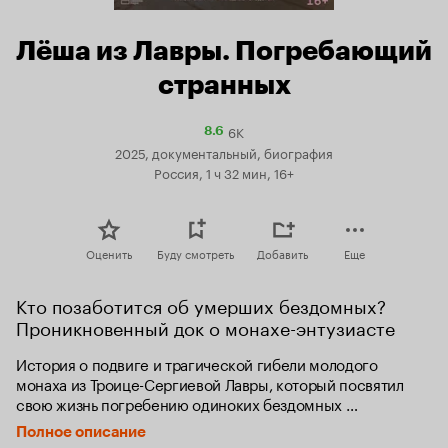
Лёша из Лавры. Погребающий
странных
6K
Рейтинг
8.6
Кинопоиска
2025, документальный, биография
8.6
Россия, 1 ч 32 мин, 16+
Оценить
Буду смотреть
Добавить
Еще
Кто позаботится об умерших бездомных? 
Проникновенный док о монахе-энтузиасте
История о подвиге и трагической гибели молодого 
монаха из Троице-Сергиевой Лавры, который посвятил 
свою жизнь погребению одиноких бездомных 
людей — тех, кого в Церкви называют «странными».
Полное описание