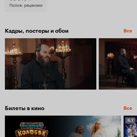
8.6
Полож. рецензии
Кадры, постеры и обои
Все
Билеты в кино
Все
Рейт
6.7
Кино
6.7