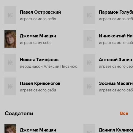
Павел Островский
Парамон Голуб
играет самого себя
играет самого се
Джемма Мнацян
Иннокентий Ни
играет саму себя
играет самого се
Никита Тимофеев
Антоний Зинин
иеродиакон Алексий Писанюк
играет самого се
Павел Кривоногов
Зосима Масяги
играет самого себя
играет самого се
Создатели
Все
Джемма Мнацян
Даниил Кулико