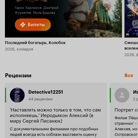
Гарик Харламов, Дмитрий
Журавлев, Мила Ершова
Билеты
Последний богатырь. Колобок
Смеша
2026, комедия
вселе
2026, 
Рецензии
Все
Detective12251
И
44 рецензии
2 
'Наставлять можно только в том, что сам
Портрет с
исполняешь.' Иеродьякон Алексий (в
Фильм 'Лёш
миру Сергей Писанюк)
странных' -
C документальными фильмами про подобных
Алексея, но
людей всегда есть соблазн выставить оценку
Островског