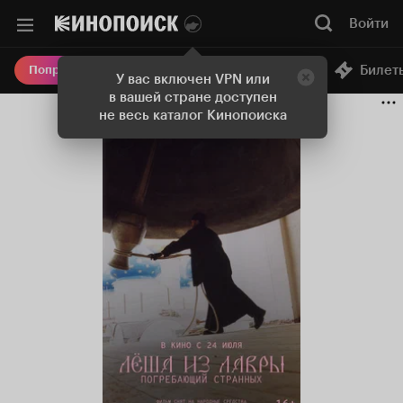
Войти
Онлайн-кинотеатр
Билет
Попробовать Плюс
У вас включен VPN или
в вашей стране доступен
не весь каталог Кинопоиска