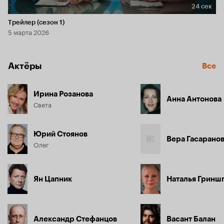
24 сек
Длительность 24 сек
Трейлер (сезон 1)
5 марта 2026
Актёры
Все
Ирина Розанова
Анна Антонова
Света
Юрий Стоянов
Вера Гасарано
Олег
Ян Цапник
Наталья Гринш
Александр Стефанцов
Васант Балан