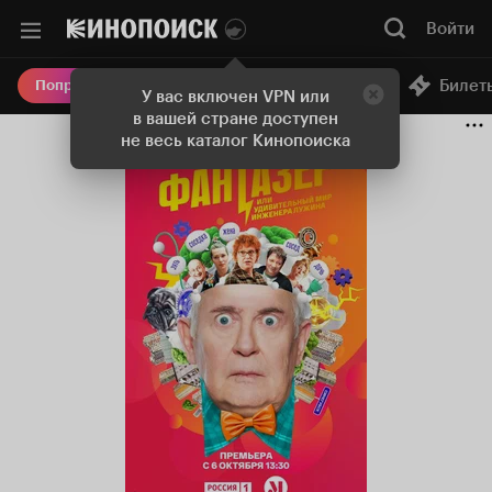
Войти
Онлайн-кинотеатр
Билет
Попробовать Плюс
У вас включен VPN или
в вашей стране доступен
не весь каталог Кинопоиска