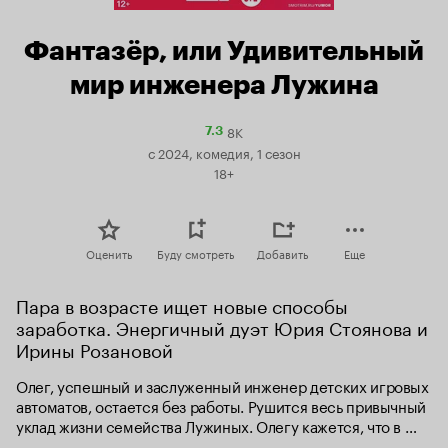
Фантазёр, или Удивительный
мир инженера Лужина
8K
Рейтинг
7.3
Кинопоиска
с 2024, комедия, 1 сезон
7.3
18+
Оценить
Буду смотреть
Добавить
Еще
Пара в возрасте ищет новые способы 
заработка. Энергичный дуэт Юрия Стоянова и 
Ирины Розановой
Олег, успешный и заслуженный инженер детских игровых 
автоматов, остается без работы. Рушится весь привычный 
уклад жизни семейства Лужиных. Олегу кажется, что в 
его возрасте найти приличную работу уже невозможно. 