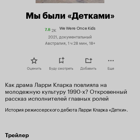
Мы были «Детками»
We Were Once Kids
2K
Рейтинг
7.8
Кинопоиска
2021, документальный
7.8
Австралия, 1 ч 28 мин, 18+
Оценить
Буду смотреть
Добавить
Еще
Как драма Ларри Кларка повлияла на 
молодежную культуру 1990-х? Откровенный 
рассказ исполнителей главных ролей
История режиссерского дебюта Ларри Кларка «Детки».
Трейлер