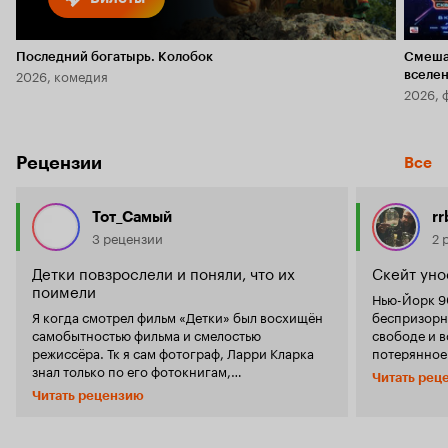
Последний богатырь. Колобок
Смеша
2026, комедия
вселе
2026, 
Рецензии
Все
Тот_Самый
rr
3 рецензии
2 
Детки повзрослели и поняли, что их
Скейт уно
поимели
Нью-Йорк 90
Я когда смотрел фильм «Детки» был восхищён
беспризорн
самобытностью фильма и смелостью
свободе и в
режиссёра. Тк я сам фотограф, Ларри Кларка
потерянное
знал только по его фотокнигам,
получилось
Читать рец
иллюстрирующие тяжёлый выбор молодёжи
ощущение но
Читать рецензию
его поколения (наркотики, саморазрушение,
ужасы улицы
вот это всё). Тут он исследует стремление
города, до ко
сжечь себя и свою жизнь следующего
что-то сжим