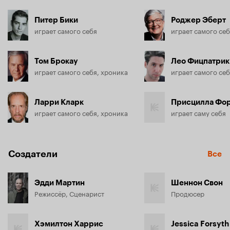
Питер Бики
Роджер Эберт
играет самого себя
играет самого себ
Том Брокау
Лео Фицпатрик
играет самого себя, хроника
играет самого себ
Ларри Кларк
Присцилла Фо
играет самого себя, хроника
играет саму себя
Создатели
Все
Эдди Мартин
Шеннон Свон
Режиссёр, Сценарист
Продюсер
Хэмилтон Харрис
Jessica Forsyth