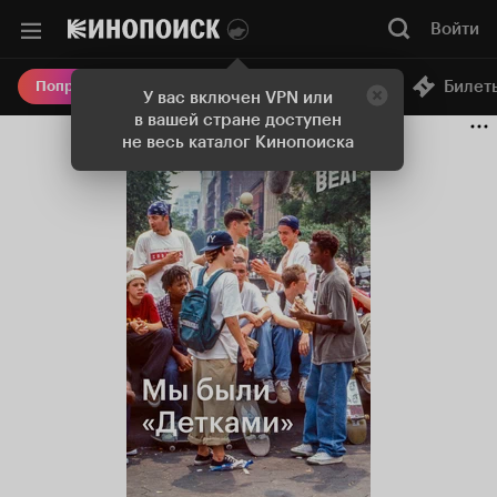
Войти
Онлайн-кинотеатр
Билет
Попробовать Плюс
У вас включен VPN или
в вашей стране доступен
не весь каталог Кинопоиска