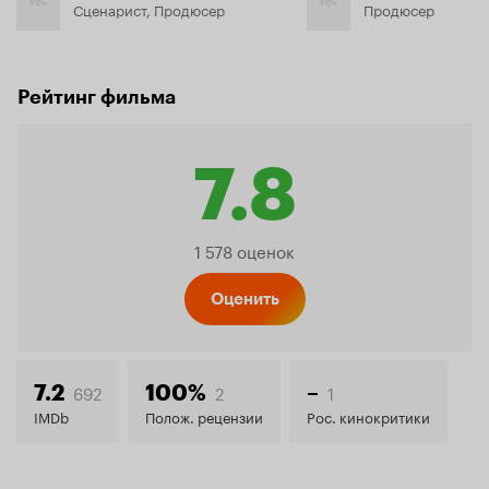
Сценарист, Продюсер
Продюсер
Рейтинг фильма
7.8
Рейтинг
1 578 оценок
Кинопо
Оценить
7.8
692
2
1
7.2
100%
–
IMDb
Полож. рецензии
Рос. кинокритики