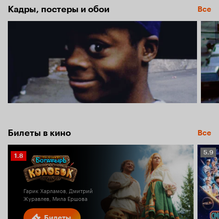
Кадры, постеры и обои
Все
Билеты в кино
Все
Рейт
5.9
Рейтинг
1.8
Кино
Кинопоиска
5.9
1.8
Гарик Харламов, Дмитрий
Журавлев, Мила Ершова
Билеты