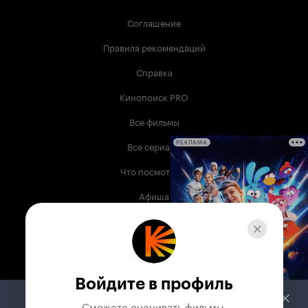
Соглашение
Правила рекомендаций
Справка
Кинопоиск PRO
Все фильмы
Все сериалы
РЕКЛАМА
Что посмотреть
Афиша
Музыка
Телепрограмма
Книги
Войдите в профиль
Служба поддержки
Сможете оценивать фильмы,
