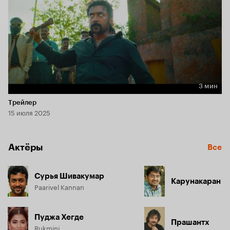
3 мин
Длительность 3 мин
Трейлер
15 июля 2025
Актёры
Все
Сурья Шивакумар
Карунакаран
Paarivel Kannan
Пуджа Хегде
Прашантх
Rukmini