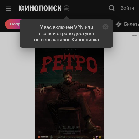
Войти
Онлайн-кинотеатр
Билет
Попробовать Плюс
У вас включен VPN или
в вашей стране доступен
не весь каталог Кинопоиска