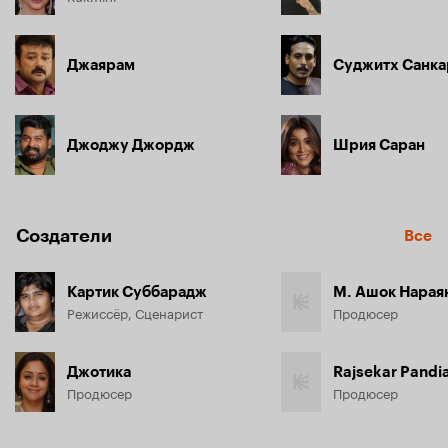
Джаярам
Суджитх Санка
Джоджу Джордж
Шрия Саран
Создатели
Все
Картик Суббарадж
М. Ашок Нарая
Режиссёр, Сценарист
Продюсер
Джотика
Rajsekar Pandi
Продюсер
Продюсер