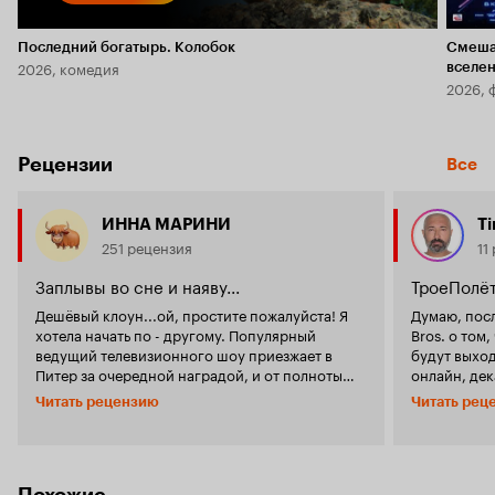
Последний богатырь. Колобок
Смеша
2026, комедия
вселе
2026, 
Рецензии
Все
ИННА МАРИНИ
Ti
251 рецензия
11
Заплывы во сне и наяву...
ТроеПолёт
Дешёвый клоун...ой, простите пожалуйста! Я
Думаю, пос
хотела начать по - другому. Популярный
Bros. о том
ведущий телевизионного шоу приезжает в
будут выход
Питер за очередной наградой, и от полноты
онлайн, дек
чувств решает утопиться. Проезжающая мимо
официально
Читать рецензию
Читать рец
байкерша (вместо того, чтобы дать ЭТОМУ
киноиндуст
утонуть) спасает ныряльщика, ну, а дальше 'она
гигантским
его за муки полюбила, а он её за состраданье к
хрюкающими 
ним'. Режиссёру явно не дают покоя лавры
прежнему фо
'Иронии судьбы' и 'Полётов во сне и наяву'. С
очевидно, 
Похожие