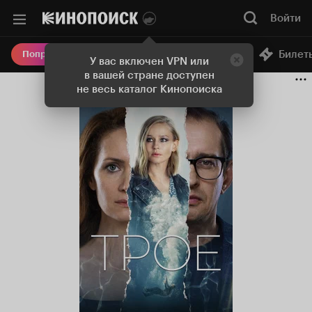
Войти
Онлайн-кинотеатр
Билет
Попробовать Плюс
У вас включен VPN или
в вашей стране доступен
не весь каталог Кинопоиска