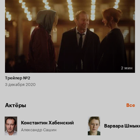
на шее. Успешный шоумен-комик, безропотный муж, 
нежный влюбленный, — он разрывается между 
несколькими ролями, между двумя столицами, между 
очень разными женщинами. Но всегда ли возможно 
сделать выбор?
2 мин
Длительность 2 мин
Трейлер №2
3 декабря 2020
Актёры
Все
Константин Хабенский
Варвара Шмык
Александр Сашин