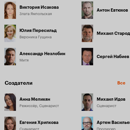
Виктория Исакова
Антон Евтюхов
Злата Ямпольская
Юлия Пересильд
Михаил Старод
Вероника Гущина
Александр Незлобин
Сергей Набиев
Митя
Создатели
Все
Анна Меликян
Михаил Идов
Режиссёр, Сценарист
Сценарист
Евгения Хрипкова
Артем Василье
Сценарист
Продюсер