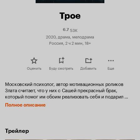
Трое
53K
Рейтинг
6.7
Кинопоиска
2020, драма, мелодрама
6.7
Россия, 2 ч 2 мин, 18+
Оценить
Буду смотреть
Добавить
Еще
Московский психолог, автор мотивационных роликов 
Злата считает, что у них с Сашей прекрасный брак, 
который помог им обоим реализовать себя и подарил 
десять лет образцовой совместной жизни — для 
Полное описание
полноценного счастья не хватает только ребенка. Саша 
же, видимо, считает иначе, потому что втайне от жены 
он встречается с другой женщиной. Ее зовут Вероника, 
она живет в Петербурге, проводит экскурсии и увлекается 
Трейлер
поэзией. Вероника помогла Саше выбраться из воды, 
когда он попытался утопиться с увесистой телепремией 