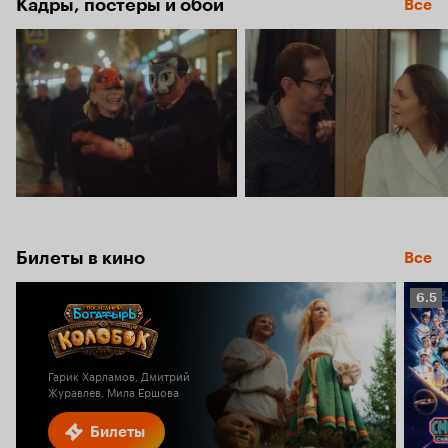
Кадры, постеры и обои
Все
Билеты в кино
Все
Рейт
6.5
Кино
6.5
Гарик Харламов, Дмитрий
Журавлев, Мила Ершова
Билеты