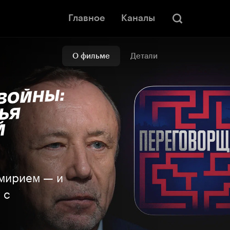
Главное
Каналы
О фильме
Детали
емирием — и
 с