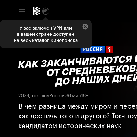
У вас включен VPN или
в вашей стране доступен
не весь каталог Кинопоиска
2026, ток-шоу
Россия
36 мин
16+
В чём разница между миром и пер
как достичь того и другого? Ток-шоу
кандидатом исторических наук