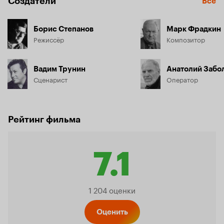
Создатели
Все
Борис Степанов
Марк Фрадкин
Режиссёр
Композитор
Вадим Трунин
Анатолий Забо
Сценарист
Оператор
Рейтинг фильма
7.1
Рейтин
1 204 оценки
Оценить