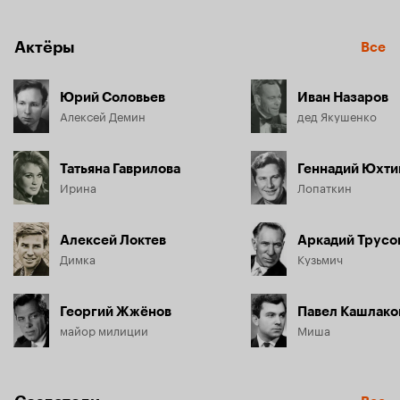
шестеренки и пустил их на запчасти простаивающей 
техники. Алексей, Ирина и Дмитрий решили помочь деду 
— и отправились вечером искать по соседним хозяйствам 
Актёры
Все
запчасти для его комбайна...
Юрий Соловьев
Иван Назаров
Алексей Демин
дед Якушенко
Татьяна Гаврилова
Геннадий Юхти
Ирина
Лопаткин
Алексей Локтев
Аркадий Трусо
Димка
Кузьмич
Георгий Жжёнов
Павел Кашлако
майор милиции
Миша