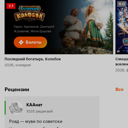
Рейт
6.0
Рейтинг
2.1
Кино
Кинопоиска
6.0
2.1
Гарик Харламов, Дмитрий
Журавлев, Мила Ершова
Билеты
Последний богатырь. Колобок
Смеша
2026, комедия
вселе
2026, 
Рецензии
Все
КААнат
1035 рецензий
Роад — муви по советски