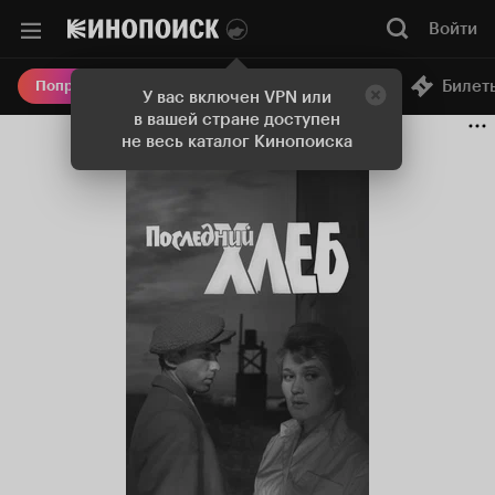
Войти
Онлайн-кинотеатр
Билет
Попробовать Плюс
У вас включен VPN или
в вашей стране доступен
не весь каталог Кинопоиска