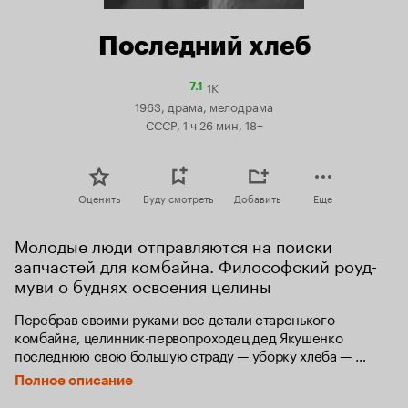
Последний хлеб
1K
Рейтинг
7.1
Кинопоиска
1963, драма, мелодрама
7.1
СССР, 1 ч 26 мин, 18+
Оценить
Буду смотреть
Добавить
Еще
Молодые люди отправляются на поиски 
запчастей для комбайна. Философский роуд-
муви о буднях освоения целины
Перебрав своими руками все детали старенького 
комбайна, целинник-первопроходец дед Якушенко 
последнюю свою большую страду — уборку хлеба — 
встретил достойнейшим образом. Но механик 
Полное описание
распорядился по-своему: снял с машины деда все 