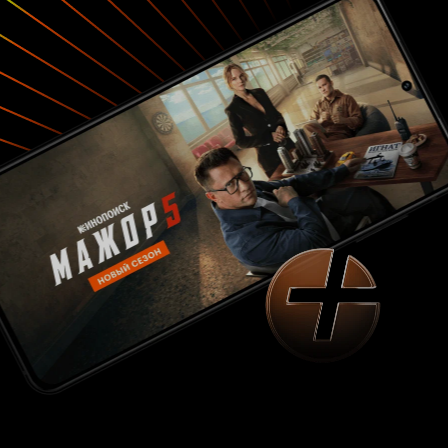
'быдлота' других, природные преграды и
административные препоны и даже момент
когда по героям хорошо видно, после
очередного препятствия преодоление
которого не принесло требуемый результат,
что они уже жалеют, что вместо того чтобы
заслуженно отдыхать после работы они ночью
ввязались в заведомо считаемое всеми
'взрослыми' 'пустяковое' дело - переживёт дед,
никуда не денется. И все эти преграды и
'общая средневзвешенная оценка' терпят
поражения от юности с верно поставленными
приоритетами и целями. А у нас, теперешних,
прогулка в Коктебель или попытка пристроить
отца-уголовника - какое яркое соцветие
приоритетов! 7 из 10