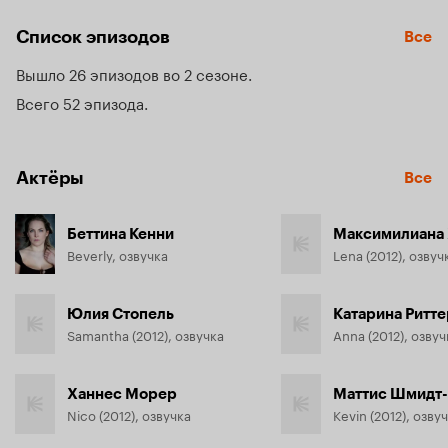
Он c юмором повествует о романтических приключениях 
группы подростков, которые живут по соседству, учатся 
Список эпизодов
Все
уважать и любить друг друга, вместе взрослеют. Их 
объединяет любовь к лошадям, открытым пространствам, 
Вышло 26 эпизодов во 2 сезоне
свободе.

Всего 52 эпизода
Эта любовь развивает в них лучшие человеческие 
качества: щедрость, доброту и уважение к окружающей 
природе. Верхом на лошадях друзья исследуют мир. У 
Актёры
подростков есть секретное ранчо -  известное только им 
Все
место встречи, где они могут делиться своими секретами.
Беттина Кенни
Максимилиана 
Beverly, озвучка
Lena (2012), озвуч
Юлия Стопель
Катарина Ритте
Samantha (2012), озвучка
Anna (2012), озвуч
Ханнес Морер
Маттис Шмидт
Nico (2012), озвучка
Kevin (2012), озву