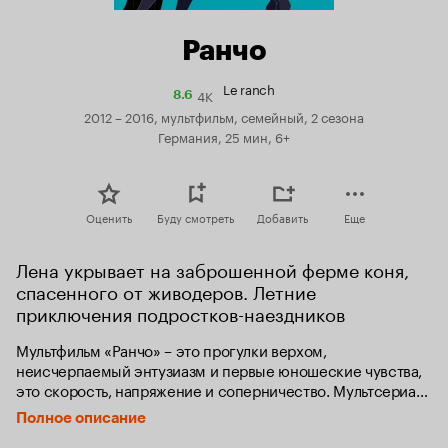
Ранчо
Le ranch
4K
Рейтинг
8.6
Кинопоиска
2012 – 2016, мультфильм, семейный, 2 сезона
8.6
Германия, 25 мин, 6+
Оценить
Буду смотреть
Добавить
Еще
Лена укрывает на заброшенной ферме коня, 
спасенного от живодеров. Летние 
приключения подростков-наездников
Мультфильм «Ранчо» – это прогулки верхом, 
неисчерпаемый энтузиазм и первые юношеские чувства, 
это скорость, напряжение и соперничество. Мультсериал 
посвящен миру конного спорта.

Полное описание