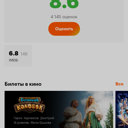
8.6
Рейтинг
4 145 оценок
Кинопо
Оценить
8.6
148
6.8
IMDb
Билеты в кино
Все
Гарик Харламов, Дмитрий
Журавлев, Мила Ершова