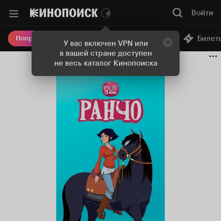
Войти
Онлайн-кинотеатр
Билет
Попробовать Плюс
У вас включен VPN или
в вашей стране доступен
не весь каталог Кинопоиска