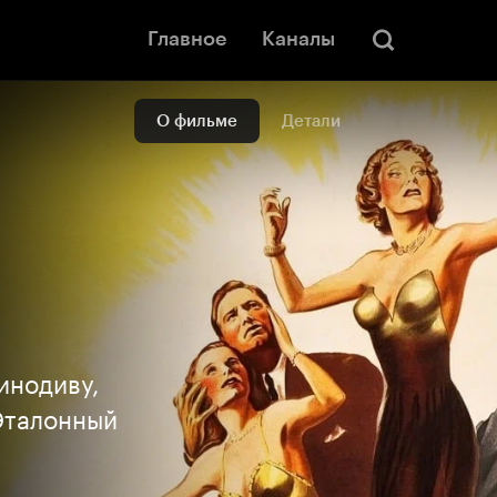
Главное
Каналы
О фильме
Детали
инодиву,
Эталонный