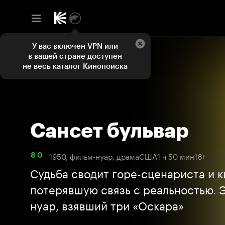
У вас включен VPN или
в вашей стране доступен
не весь каталог Кинопоиска
Сансет бульвар
1950, фильм-нуар, драма
США
1 ч 50 мин
16+
8 0
Судьба сводит горе-сценариста и к
потерявшую связь с реальностью. 
нуар, взявший три «Оскара»