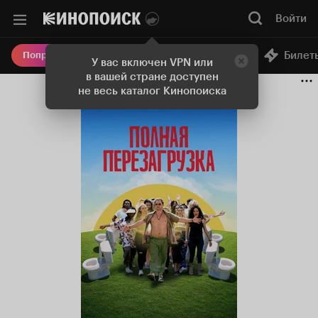
Войти
Онлайн-кинотеатр
Билет
Попробовать Плюс
У вас включен VPN или
в вашей стране доступен
не весь каталог Кинопоиска