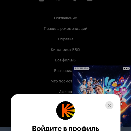
Соглашение
Правила рекомендаций
Справка
Кинопоиск PRO
Все фильмы
Все сериалы
РЕКЛАМА
Что посмотреть
Афиша
Музыка
Телепрограмма
Книги
Войдите в профиль