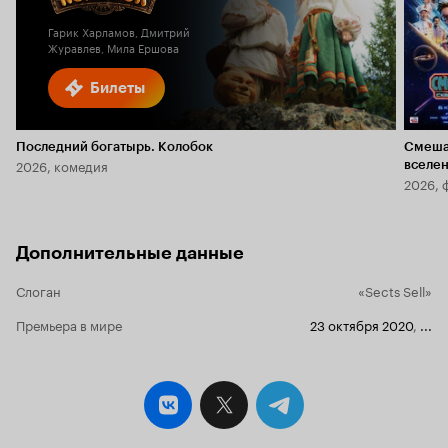
Гарик Харламов, Дмитрий
Журавлев, Мила Ершова
Билеты
Последний богатырь. Колобок
Смеша
2026, комедия
вселе
2026, 
Дополнительные данные
Слоган
«Sects Sell»
Премьера в мире
23 октября 2020
,
...