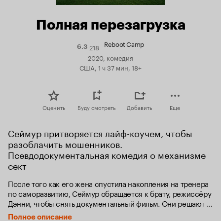
Полная перезагрузка
Reboot Camp
218
Рейтинг
6.3
Кинопоиска
2020, комедия
6.3
США, 1 ч 37 мин, 18+
Оценить
Буду смотреть
Добавить
Еще
Сеймур притворяется лайф-коучем, чтобы 
разоблачить мошенников. 
Псевдодокументальная комедия о механизме 
сект
После того как его жена спустила накопления на тренера 
по саморазвитию, Сеймур обращается к брату, режиссёру 
Дэнни, чтобы снять документальный фильм. Они решают 
создать образ экстравагантного гуру и обманывать людей, 
Полное описание