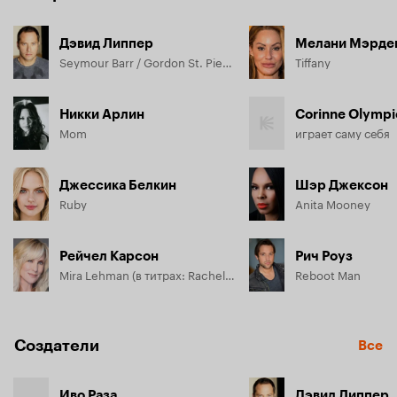
Дэвид Липпер
Мелани Мэрде
Seymour Barr / Gordon St. Pierre
Tiffany
Никки Арлин
Corinne Olympi
Mom
играет саму себя
Джессика Белкин
Шэр Джексон
Ruby
Anita Mooney
Рейчел Карсон
Рич Роуз
Mira Lehman (в титрах: Rachelle Carson)
Reboot Man
Создатели
Все
Иво Раза
Дэвид Липпер