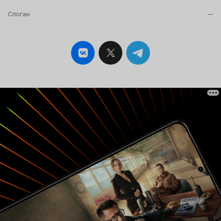
Слоган
—