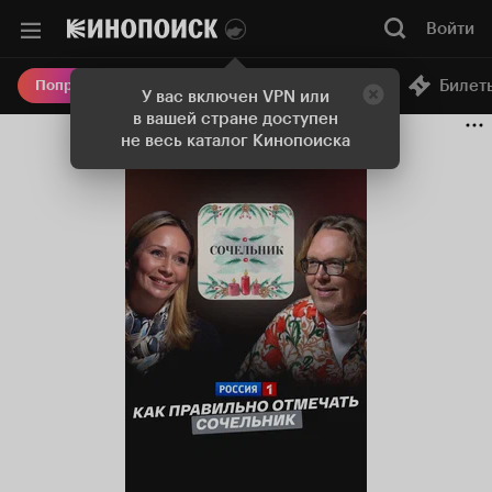
Войти
Онлайн-кинотеатр
Билет
Попробовать Плюс
У вас включен VPN или
в вашей стране доступен
не весь каталог Кинопоиска