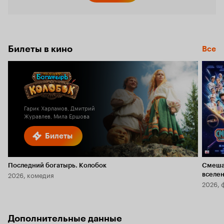
Билеты в кино
Все
Гарик Харламов, Дмитрий
Журавлев, Мила Ершова
Билеты
Последний богатырь. Колобок
Смеша
2026, комедия
вселе
2026, 
Дополнительные данные