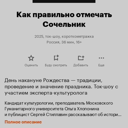
Как правильно отмечать
Сочельник
2025, ток-шоу, короткометражка
Россия, 36 мин, 16+
Оценить
Буду смотреть
Добавить
Еще
День накануне Рождества — традиции, 
проведение и значение праздника. Ток-шоу с 
участием эксперта-культуролога
Кандидат культурологии, преподаватель Московского 
Гуманитарного университета Ольга Хлопонина 
и публицист Сергей Стиллавин рассказывают об истории 
Сочельника, его культурном значении и традициях 
Полное описание
празднования.