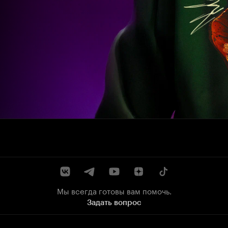
Мы всегда готовы вам помочь.
Задать вопрос