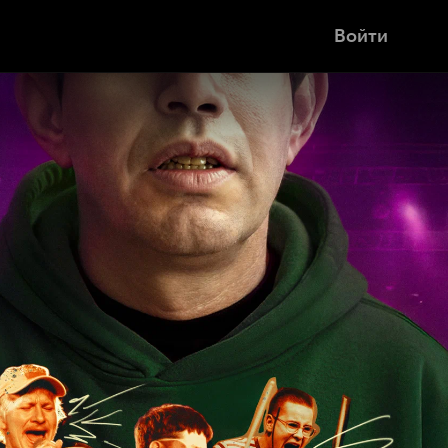
Войти