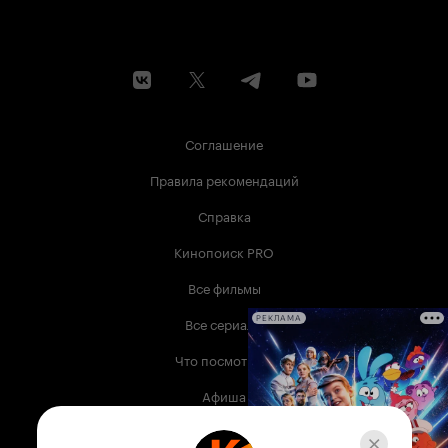
преступления очень быстро, через 12 минут
после вызова!). На 'Победе' же чуть не
врезаются друг в друга Мазарин и Иркутова.
Не забудем ещё и погоню за этим же
автомобилем. В целом, можно сказать, антураж
кинокартины не уступает подбору актеров. В
итоге, становится ясно, что кинофильм 'Дело №
306' является одним из лучших образцов
Соглашение
детективного жанра в нашей стране. Картина и
в наше время смотрится живо и убедительно,
Правила рекомендаций
и, повторюсь, все актеры играют просто
замечательно. P.S. Надо отметить, что
Справка
некоторые сюжетные ходы и кадры из фильма
пародируются в мультфильме 'Шпионские
Кинопоиск PRO
страсти' 1967 года выпуска. 10 из 10
Все фильмы
Все сериалы
РЕКЛАМА
Что посмотреть
Афиша
Музыка