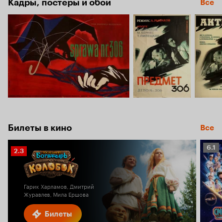
Кадры, постеры и обои
Все
Билеты в кино
Все
Рейт
6.1
Рейтинг
2.3
Кино
Кинопоиска
6.1
2.3
Гарик Харламов, Дмитрий
Журавлев, Мила Ершова
Билеты