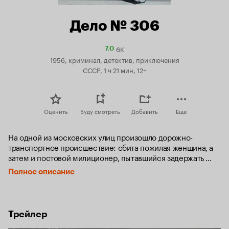
Дело № 306
6K
Рейтинг
7.0
Кинопоиска
1956, криминал, детектив, приключения
7.0
СССР, 1 ч 21 мин, 12+
Оценить
Буду смотреть
Добавить
Еще
На одной из московских улиц произошло дорожно-
транспортное происшествие: сбита пожилая женщина, а 
затем и постовой милиционер, пытавшийся задержать 
машину. Женщина без сознания, документов у неё не 
Полное описание
обнаружено, а постовой милиционер скончался. 

Но есть случайный свидетель - молодая хозяйка дорогого 
автомобиля. И она может помочь - если поймет, как важны 
Трейлер
её показания: ведь в ходе следствия неожиданно 
выясняется, что в этой, казалось бы, обычной аварии 