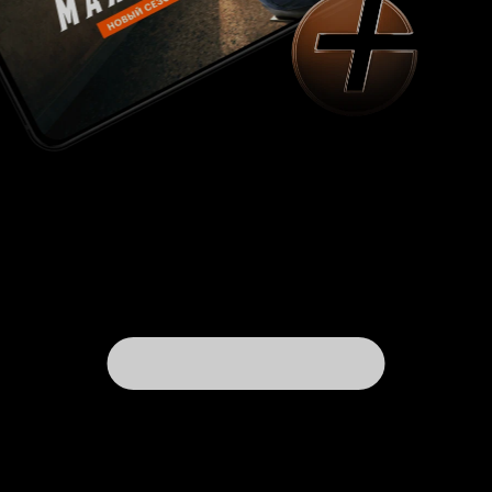
начальник?'), и далее - к иностранной шпионке
('... я не получала никаких конкретных
заданий...'). В этом же кабинете происходит и
ещё одна запоминающаяся сцена - появление
на инвалидном кресле старой партизанки
Некрасовой (А. Войцик) с забинтованной
головой и горящими глазами для того, чтобы
еле слышным шепотом опознать фашистскую
сволочь. Конечно, в фильме показаны и
простые советские люди, мало знакомые с
этим опасным миром убийц и шпионов.
Студентка Иркутова (Л. Шагалова) чуть в
обморок не падает, когда узнаёт о том, для
чего была украдена её машина. Довольно
колоритная свидетельница преступления, а
также соседка Некрасовой по коммунальной
квартире даже не догадываются, какое это
опасное и серьёзное дело, только самый
краешек которого они и успели увидеть. А ведь
есть и ещё один герой фильма - это автомобиль
ГАЗ-М-20 'Победа'. В кинокартине он показан
со всех ракурсов. На 'Победе' преступник
сбивает людей и уносится прочь, на ней же на
расследование выезжает оперативная группа
(причём, надо сказать, прибывает на место