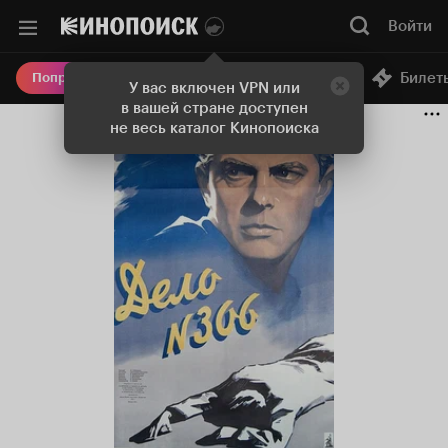
Войти
Онлайн-кинотеатр
Билет
Попробовать Плюс
У вас включен VPN или
в вашей стране доступен
не весь каталог Кинопоиска