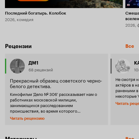
Последний богатырь. Колобок
Смеша
2026, комедия
вселе
2026, 
Рецензии
Все
ДМ1
К
68 рецензий
10
Не смотря н
Прекрасный образец советского черно-
актёров в н
белого детектива.
ранеными в 
Кинофильм 'Дело № 306' рассказывает нам о
некоторые '
работниках московской милиции,
отдаются ук
Читать рец
занимающихся расследованием
по их специ
происшествия, во время которого
розыск объ
автомобилем ГАЗ-М-20 'Победа' были сбиты
берёт своё 
Читать рецензию
пожилая женщина и постовой милиционер.
вместе с ак
Естественно, сначала, по законам
сценами. В 
детективного жанра, подозревается не тот
рамках' ак
человек, который совершил преступление, а
Материалы
Все