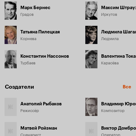
Марк Бернес
Максим Штрау
Градов
Иркутов
Татьяна Пилецкая
Людмила Шага
Корнева
Людмила
Константин Нассонов
Валентина Ток
Турбаев
Карасёва
Создатели
Все
Анатолий Рыбаков
Владимир Юро
Режиссёр
Композитор
Матвей Ройзман
Виктор Домбро
Сценарист
Оператор