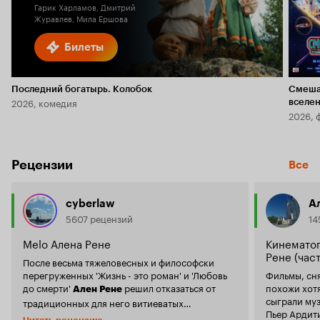
Гарик Харламов, Дмитрий
Журавлев, Мила Ершова
Билеты
Последний богатырь. Колобок
Смеша
2026, комедия
вселе
2026, 
Рецензии
Все
cyberlaw
А
5607 рецензий
14
Melo Алена Рене
Кинемато
Рене (част
После весьма тяжеловесных и философски
перегруженных 'Жизнь - это роман' и 'Любовь
Фильмы, сня
до смерти'
решил отказаться от
похожи хотя
Ален Рене
сыграли муз
традиционных для него витиеватых
Пьер Ардити
философских конструкций.
Нужно оценить