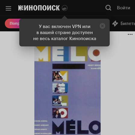
Войти
Онлайн-кинотеатр
Билет
Попробовать Плюс
У вас включен VPN или
в вашей стране доступен
не весь каталог Кинопоиска