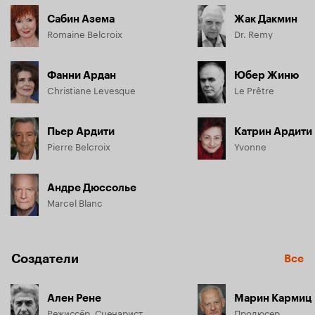
Сабин Азема
Жак Дакмин
Romaine Belcroix
Dr. Remy
Фанни Ардан
Юбер Жиню
Christiane Levesque
Le Prêtre
Пьер Ардити
Катрин Ардити
Pierre Belcroix
Yvonne
Андре Дюссолье
Marcel Blanc
Создатели
Все
Ален Рене
Марин Кармиц
Режиссёр, Сценарист
Продюсер