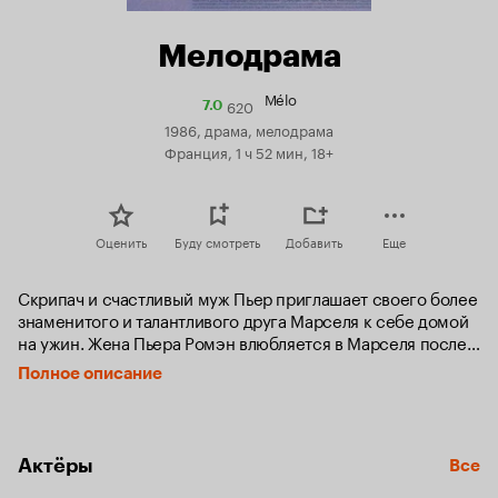
Мелодрама
Mélo
620
Рейтинг
7.0
Кинопоиска
1986, драма, мелодрама
7.0
Франция, 1 ч 52 мин, 18+
Оценить
Буду смотреть
Добавить
Еще
Скрипач и счастливый муж Пьер приглашает своего более 
знаменитого и талантливого друга Марселя к себе домой 
на ужин. Жена Пьера Ромэн влюбляется в Марселя после 
того, как он произносит грустную речь о неверных 
Полное описание
любовницах и богатстве своей души, и у них возникает 
страстный, но короткий роман.
Актёры
Все