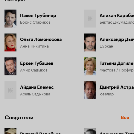
Павел Трубинер
Алихан Кариба
Борис Стариков
Бектас Джумадил
Ольга Ломоносова
Александр Дья
Анна Никитина
Цуркан
Еркен Губашев
Татьяна Догиле
Амир Садыков
Фастова / Профур
Айдана Елемес
Дмитрий Астра
Асель Садыкова
ювелир
Создатели
Все