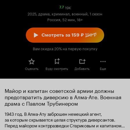
19K
Рейтинг
7.7
Кинопоиска
2025, драма, криминал, военный, 1 сезон
7.7
Россия, 52 мин, 18+
Смотреть за 159 ₽
199 ₽
Вам скидка 20% на первую покупку
Оценить
Буду смотреть
Добавить
Еще
Майор и капитан советской армии должны 
предотвратить диверсию в Алма-Ате. Военная 
драма с Павлом Трубинером
1943 год. В Алма-Ату заброшен немецкий агент, 
за которым скрывается целая структура диверсантов. 
Перед майором контрразведки Стариковым и капитаном 