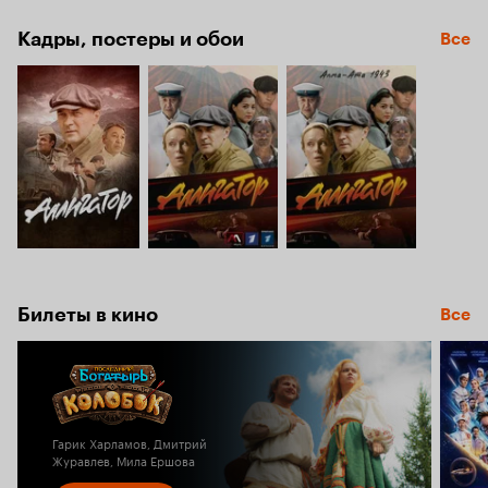
7.7
Кадры, постеры и обои
Все
Билеты в кино
Все
Гарик Харламов, Дмитрий
Журавлев, Мила Ершова