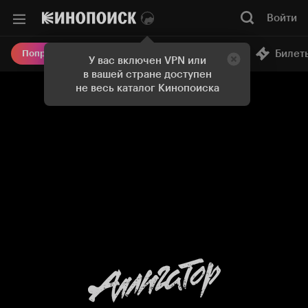
Войти
Онлайн-кинотеатр
Билет
Попробовать Плюс
У вас включен VPN или
в вашей стране доступен
не весь каталог Кинопоиска