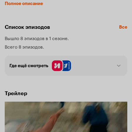
Турчиным стоит непростая задача — обезвредить врагов.
Полное описание
Список эпизодов
Все
Вышло 8 эпизодов в 1 сезоне
Всего 8 эпизодов
Где ещё смотреть
Трейлер