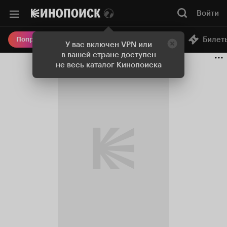
Войти
Онлайн-кинотеатр
Билет
Попробовать Плюс
У вас включен VPN или
в вашей стране доступен
не весь каталог Кинопоиска