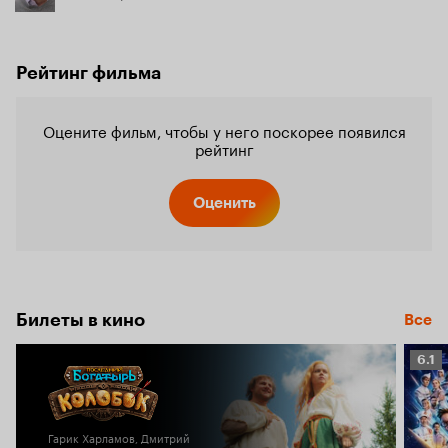
Рейтинг фильма
Оцените фильм, чтобы у него поскорее появился
рейтинг
Оценить
Билеты в кино
Все
Рейт
6.1
Кино
6.1
Гарик Харламов, Дмитрий