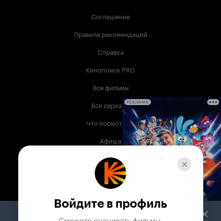
Соглашение
Правила рекомендаций
Справка
Кинопоиск PRO
Все фильмы
Все сериалы
РЕКЛАМА
Что посмотреть
Афиша
Музыка
Телепрограмма
Книги
Войдите в профиль
Служба поддержки
Сможете оценивать фильмы,
