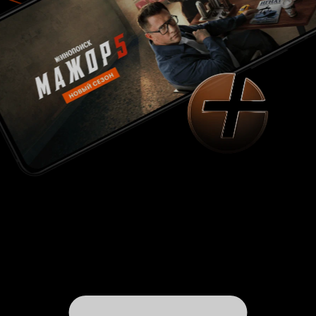
за рамки стен маленького мирка и тихий уют
её, сделан всеобщим достоянием. В тайну мы
проникаем. В чужую тайну за закрытыми
дверями нас впустили на полтора часа.
Проблема? Да, говорит режиссёр, есть
проблема. А какая семья лишена этого? У кого-
то их больше, у кого-то меньше. Решают люди
вопросы... Кто как... И здесь мы видим это
самое 'решение'. Только холодное спокойствие
для 'успеха', эмоциям места нет. Иначе крах,
иначе всё наперекосяк... Нестандартный
'ужастик' застревает в голове. И не отпускает. К
нему вновь и вновь возвращаешься мыслями.
Зацепил, однако... Экая 'вещица'...
...Что такое
уют, так заполнивший дом? – Это когда поют
песенку перед сном. Что такое уют? – Это
пирог, молоко, Это когда встают радостно и
7 из 10
легко...