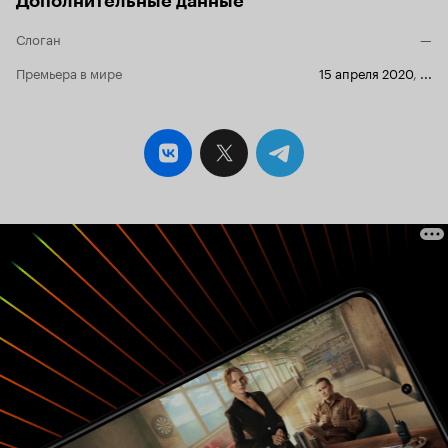
Дополнительные данные
'Дневном дозоре'(2005) Антону
Слоган
—
Городецкому пришлось у мясника на рынке
хлебнуть пару раз из трёхлитровой банки
Премьера в мире
15 апреля 2020
,
...
И ничего...
загустевшую, подмороженную...
взбодрился. Чтобы взбодрить младшего -
Томаса, Дуайт вынужден убивать людей.
Ничего не попишешь, ради здоровья
болезненного родственника приходится кого-
то основательно выпотрошить. Кровь
необходима. Постоянно. Всегда. 'Кормиться-
то' надо? Вот! Четыре-пять литров 'в надои' и
пошла плясать душа - блеск в глазах, речь в
словах, улыбка на щеках. Даже пение
пробуждается в голосе. И Джесси, сестрёнка,
преображается, печалиться несколько дней
после удачной охоты не о чем. Так и живут... в
любви, в радости, с тайной одной на троих.
Идиллия. Психологическая драма ужаса
вызывает неподдельный интерес. Погружаясь в
фильм чувствуешь, что перед тобой ни какая-то
дешёвая аппликация, а полновесная работа с
чёткостью линий портретов, при всей
незатейливости сюжета. Своей простотой,
обыденностью, она удивляет. Семья вынесена