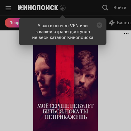
Войти
Онлайн-кинотеатр
Билет
Попробовать Плюс
У вас включен VPN или
в вашей стране доступен
не весь каталог Кинопоиска