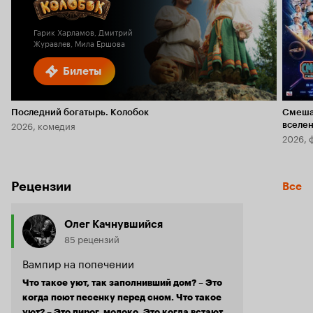
5.8
1.8
Гарик Харламов, Дмитрий
Журавлев, Мила Ершова
Билеты
Последний богатырь. Колобок
Смеша
2026, комедия
вселе
2026, 
Рецензии
Все
Олег Качнувшийся
85 рецензий
Вампир на попечении
Что такое уют, так заполнивший дом? – Это
когда поют песенку перед сном. Что такое
уют? – Это пирог, молоко, Это когда встают