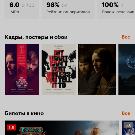
5.6
3 700
54
1
6.0
98%
100%
IMDb
Рейтинг кинокритиков
Полож. рецензии
Кадры, постеры и обои
Все
Билеты в кино
Все
Рейт
5.8
Рейтинг
1.8
Кино
Кинопоиска