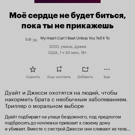
Моё сердце не будет биться,
пока ты не прикажешь
My Heart Can't Beat Unless You Tell It To
3K
Рейтинг
5.6
Кинопоиска
2020, ужасы, драма
5.6
США, 1 ч 30 мин, 18+
Оценить
Буду смотреть
Добавить
Еще
Дуайт и Джесси охотятся на людей, чтобы 
накормить брата с необычным заболеванием. 
Триллер о моральном выборе
Дуайт подбирает на улице бездомного, под предлогом 
подбросить до ночлежки привозит к своему дому 
и убивает. Вместе с сестрой Джесси они сливают из тела 
кровь, чтобы напоить младшего брата Томаса. Тот живёт 