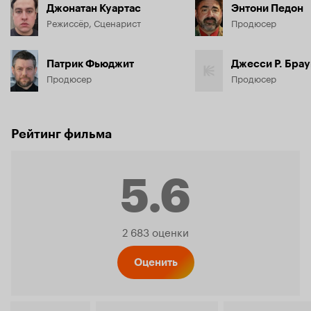
Джонатан Куартас
Энтони Педон
Режиссёр, Сценарист
Продюсер
Патрик Фьюджит
Джесси Р. Брау
Продюсер
Продюсер
Рейтинг фильма
5.6
Рейтинг
2 683 оценки
Кинопо
Оценить