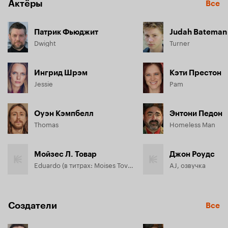
Актёры
Все
Патрик Фьюджит
Judah Bateman
Dwight
Turner
Ингрид Шрэм
Кэти Престон
Jessie
Pam
Оуэн Кэмпбелл
Энтони Педон
Thomas
Homeless Man
Мойзес Л. Товар
Джон Роудс
Eduardo (в титрах: Moises Tovar)
AJ, озвучка
Создатели
Все