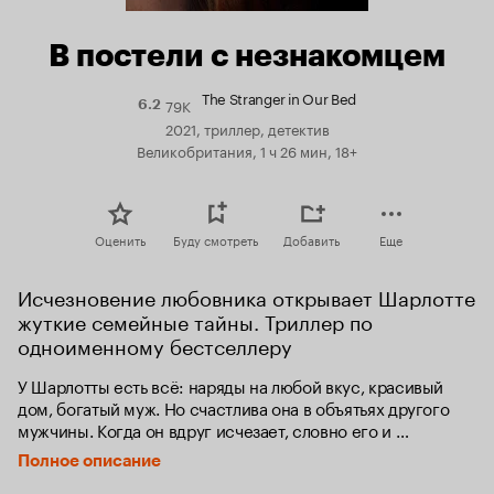
В постели с незнакомцем
The Stranger in Our Bed
79K
Рейтинг
6.2
Кинопоиска
2021, триллер, детектив
6.2
Великобритания, 1 ч 26 мин, 18+
Оценить
Буду смотреть
Добавить
Еще
Исчезновение любовника открывает Шарлотте 
жуткие семейные тайны. Триллер по 
одноименному бестселлеру
У Шарлотты есть всё: наряды на любой вкус, красивый 
дом, богатый муж. Но счастлива она в объятьях другого 
мужчины. Когда он вдруг исчезает, словно его и 
не существовало, девушка обнаруживает, что вся 
Полное описание
её жизнь — паутина лжи и обмана. Распутывая эту сеть, 