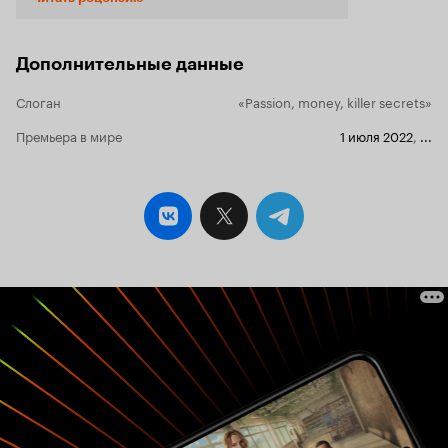
человек, а его самого как будто и не
существовало! Шарлотта начинает поиски и о,
ужас! Начинает вскрывать леденящие душу
тайны! Фильм, снятый Джиллзом Алдерсоном,
Дополнительные данные
как написано, «по одноименному
бестселлеру», если честно оказался самым
Слоган
«Passion, money, killer secrets»
банальным и предсказуемым. Историй о муже-
тиране снято превеликое множество и тут
Премьера в мире
1 июля 2022
,
...
первым на ум приходит близкое по названию -
«В постели с врагом» с молоденькой Джулией
Робертс. Поверьте, есть куда более годные и
атмосферные триллеры, чем тот, который снял
Алдерсон. Хотя вы и сами это знаете.
Основная претензия к «В постели с
незнакомцем» - это фактор как раз
незнакомца. Но не применительно к сюжету, а к
актерам, исполнившим две главные роли. Что
Эмили Беррингтон, что игравший ее супруга
Тома Бен Ллойд-Хьюз, абсолютно не подходят
под роли в психологическом триллере. Они
вообще не смогли сыграть ни на собственных,
ни тем более на зрительских эмоциях, они не
смогли представить супружескую пару с
конфликтом внутри. Ну не может быть в
отношениях того, что показано в этой картине!