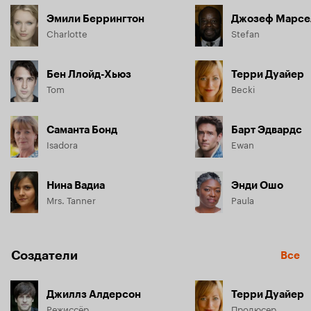
Эмили Беррингтон
Джозеф Марсе
Charlotte
Stefan
Бен Ллойд-Хьюз
Терри Дуайер
Tom
Becki
Саманта Бонд
Барт Эдвардс
Isadora
Ewan
Нина Вадиа
Энди Ошо
Mrs. Tanner
Paula
Создатели
Все
Джиллз Алдерсон
Терри Дуайер
Режиссёр
Продюсер