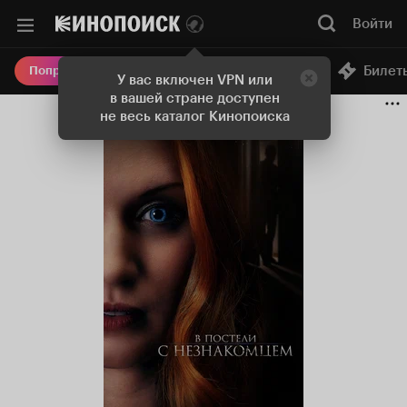
Войти
Онлайн-кинотеатр
Билет
Попробовать Плюс
У вас включен VPN или
в вашей стране доступен
не весь каталог Кинопоиска