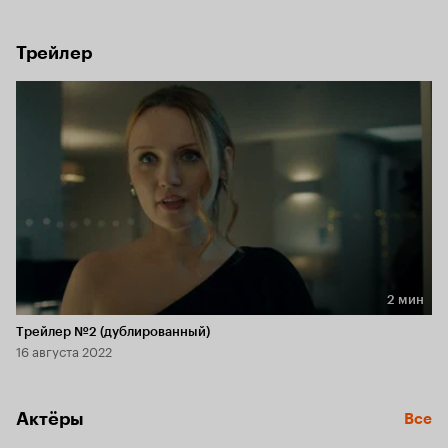
Шарлотта понимает, что каждый — не тот, кем кажется, 
и доверять нельзя даже себе.
Трейлер
2 мин
Длительность 2 мин
Трейлер №2 (дублированный)
16 августа 2022
Актёры
Все