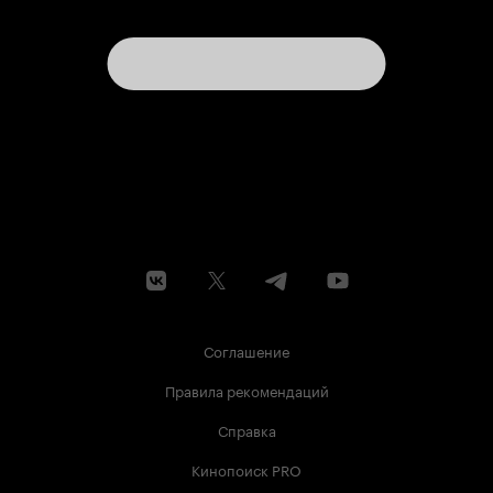
слежки за неверной супругой, ее внутренних
переживаний в связи с этим, подозрений и
открытия шокирующих тайн, меркнут. Хотя и
они никуда не исчезают и остаются, увы на
виду у зрителя. Просмотр фильма (как это
свойственно многим психологическим
триллерам), вовсе не бодрит. Он скорее
вгоняет в апатию. Пустышка, не более.
Персонажи здесь играют в супругов. Но при
этом не живут своими ролями. Именно играют.
Увы. Впрочем, смотреть Вам. Свое мнение
никому не навязываю. Приятного просмотра. 4
из 10
Соглашение
Правила рекомендаций
Справка
Кинопоиск PRO