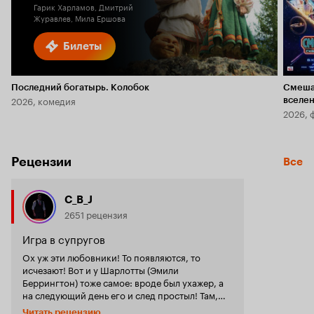
Гарик Харламов, Дмитрий
Журавлев, Мила Ершова
Билеты
Последний богатырь. Колобок
Смеша
2026, комедия
вселе
2026, 
Рецензии
Все
C_B_J
2651 рецензия
Игра в супругов
Ох уж эти любовники! То появляются, то
исчезают! Вот и у Шарлотты (Эмили
Беррингтон) тоже самое: вроде был ухажер, а
на следующий день его и след простыл! Там,
где он жил, оказывается живет совсем другой
Читать рецензию