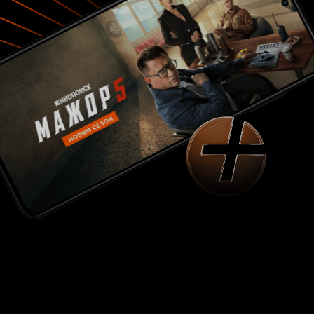
Не верю! Не сможет женщина снова полюбить
мужчину, когда ее сердце уже было отдано
другому! Да тут даже все богатства супруга
будут бессильны! Вот в то, что Том — властный,
самовлюбленный и жаждущий владеть своей
женой — в это поверить еще можно. Ревнивцы,
которые считают свою вторую половину
личной вещью — такие да, существуют. Но!
Изображенный Ллойдом-Хьюзом товарищ —
это какое-то подобие вот такого персонажа. В
нем нет ни капли мужественности,
самоуверенности, собственного
превосходства. И дело тут не в подаче, а во
внешнем виде: выбор данного актера на
данную роль был ошибочным. Если честно,
глядя на изображенного Ллойдом-Хьюзом
Тома, хочется смеяться, ибо он больше
представляется этаким рохлей, не способным
даже шнурки завязать, не то что кому-то
причинить вред и уж тем более, на такого
глядя, не подумаешь, что он мечтает о
животном сексе! На фоне не качественно
подобранных исполнителей главных ролей все
остальные минусы картины, включая слабый
саспенс и откровенное провисание по части