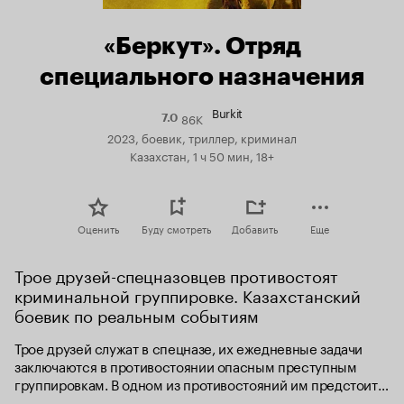
«Беркут». Отряд
специального назначения
Burkit
86K
Рейтинг
7.0
Кинопоиска
2023, боевик, триллер, криминал
7.0
Казахстан, 1 ч 50 мин, 18+
Оценить
Буду смотреть
Добавить
Еще
Трое друзей-спецназовцев противостоят 
криминальной группировке. Казахстанский 
боевик по реальным событиям
Трое друзей служат в спецназе, их ежедневные задачи 
заключаются в противостоянии опасным преступным 
группировкам. В одном из противостояний им предстоит 
проверить свою дружбу.