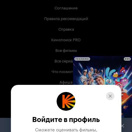
Соглашение
Правила рекомендаций
Справка
Кинопоиск PRO
Все фильмы
Все сериалы
РЕКЛАМА
Что посмотреть
Афиша
Музыка
Телепрограмма
Книги
Войдите в профиль
Служба поддержки
Сможете оценивать фильмы,
