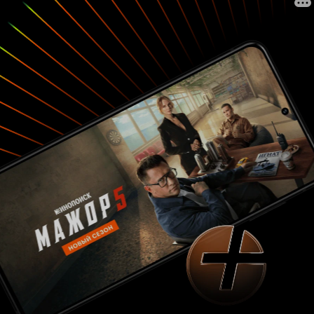
главных героев. Всё максимально приземлённо
и этот упор на реализм, к сожалению, не
добавляет красок. Даже наоборот, словно
серая пелена убирает всю насыщенность
сюжета. Смотреть просто скучно. В
прошлогоднем фильме Время Патриотов дела
обстояли гораздо лучше. Сюжет был
фантастический, но захватывающий внимание
и хотелось узнавать, что же дальше? Здесь же
ничего подобного и близко нет. Если бы
авторы ввели серьёзную ОПГ и накаляя драму,
усиливая напряжение, в конце фильма начали
бы антитеррористическую операцию, я бы мог
порекомендовать этот фильм. К сожалению он
сделан ветераном для ветеранов, которые
будут говорить что-то вроде: вот как
правдоподобно, вот молодцы! В таком случае,
лучше бы сняли документальный фильм, а не
пытались в игровой. Актёры играют очень
средне, операторские решения не удивляют (в
отдельном моменте даже разочаровывают),
режиссура самая простая. Фильм не
заслуживает положительной или
отрицательной оценки, только нейтральной.