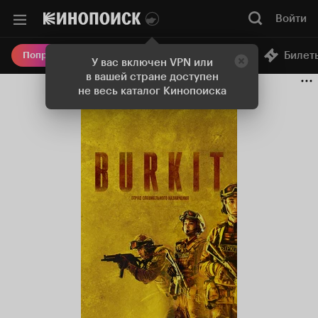
Войти
Онлайн-кинотеатр
Билет
Попробовать Плюс
У вас включен VPN или
в вашей стране доступен
не весь каталог Кинопоиска