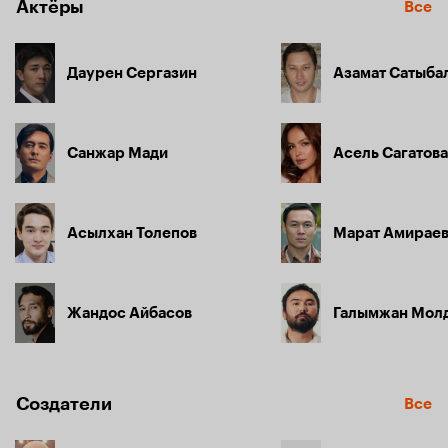
Актёры
Все
Даурен Сергазин
Азамат Сатыба
Санжар Мади
Асель Сагатова
Асылхан Толепов
Марат Амирае
Жандос Айбасов
Галымжан Мол
Создатели
Все