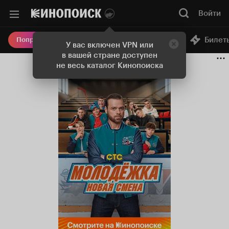
Войти
Онлайн-кинотеатр
Билет
Попробовать Плюс
У вас включен VPN или
в вашей стране доступен
не весь каталог Кинопоиска