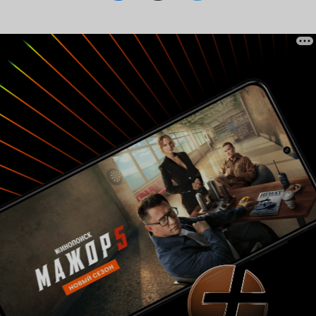
Андрей Кисляк открывался фанатам сериала
как оптимистичный, сильный духом,
образованный и интеллигентный человек, в
новом сезоне, увы, перед нами совершенно
другая картина, которая сложилась очень
сжато и сумбурно. Казанцев, запомнившийся
своим невероятным умом, высоким статусом и
непобедимостью в 'Новой смене' по сути
абсолютно другой человек и опять-таки скорее
полная противоположность своему старому
образу. Семён Бакин, завершивший 6 сезон
'Молодежки', как невероятно
профессиональный вратарь и ярый любитель
хоккея, вдруг предстает перед зрителями
человеком, который, кажется, занимался
профессиональным спортом разве что в
прошлой жизни. И здесь снова никакой толком
хронологии событий не прослеживается.
Отдельно можно выделить и саундтрек, если
раньше это были уютные, легкие песни, в
словах которых лежал смысл, то сейчас это
просто подборка популярных, обработанных
треков, в которых нет ни смысла, ни опять же
моральной ценности - одним словом,
пошлость. Пожалуй, именно этот термин и