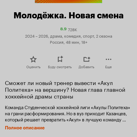
Молодёжка. Новая смена
728K
Рейтинг
8.9
Кинопоиска
2024 – 2026, драма, комедия, спорт, 2 сезона
8.9
Россия, 48 мин, 18+
Оценить
Буду смотреть
Добавить
Еще
Сможет ли новый тренер вывести «Акул 
Политеха» на вершину? Новая глава главной 
хоккейной драмы страны
Команда Студенческой хоккейной лиги «Акулы Политеха» 
на грани расформирования. Но в вуз приходит Казанцев, 
который решает превратить «Акул» в лучшую команду 
лиги и тем самым повысить рейтинг института. Тренером 
Полное описание
клуба он видит в первую очередь бывшего игрока 