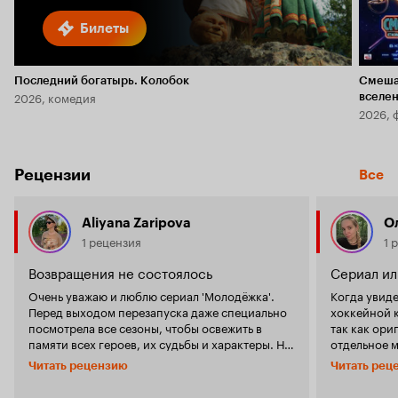
Билеты
Последний богатырь. Колобок
Смеша
2026, комедия
вселе
2026, 
Рецензии
Все
Aliyana Zaripova
О
1 рецензия
1 
Возвращения не состоялось
Сериал ил
Очень уважаю и люблю сериал 'Молодёжка'.
Когда увиде
Перед выходом перезапуска даже специально
хоккейной к
посмотрела все сезоны, чтобы освежить в
так как ори
памяти всех героев, их судьбы и характеры. Но,
отдельное место в
видимо, оказалось, что не так уж это было и
ожидала вид
Читать рецензию
Читать рец
нужно... 'Молодёжка' - один из культовых
подумайте 
российских сериалов, на котором выросло
оригинально