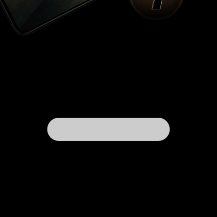
определяет всю атмосферу нового сезона. В
оригинальной версии было культурно все -
никакого разврата, ночных клубов,
естественная, без гламурности, внешность и
диалоги героев и даже, когда речь заходила о
финансах, никогда не озвучивались суммы, что
тоже является важной деталью. 'Молодёжка' -
по-настоящему легендарный сериал. И стал он
таким без привлечения в кадр постельных
сцен, жестокости, злости и темной стороны
жизни. Скорее напротив, зритель его потому и
полюбил, что этот шедевр кинематографа не
пошел по стандартным клишированным
задумкам, а сделал уклон на человечность,
доброту и оптимизм. Но при сохранении
положительной атмосферы, все равно
практически не возникало ощущения, что
зрителю хотят надеть 'розовые очки', все было
максимально приближенно к естественности,
без уклона в страдания и мрак. 'Все гениальное
- просто'. Это кино, как по мне, относится к
уникальным произведениям. И очень жаль, что
имея возможность вернуть на экраны такой
культовый сериал, сюжет которого можно было
спокойно продолжать вокруг старых героев,