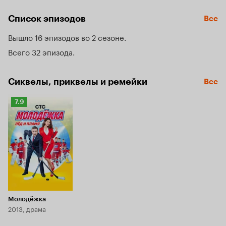
«Медведей» — Андрея Кисляка. Чтобы вывести «Акул» 
на следующий уровень, Кисляку придётся не только найти 
Список эпизодов
Все
общий язык с новым поколением спортсменов, но и 
измениться самому.
Вышло 16 эпизодов во 2 сезоне
Всего 32 эпизода
Сиквелы, приквелы и ремейки
Все
Рейтинг
7.9
Кинопоиска
7.9
Молодёжка
2013, драма