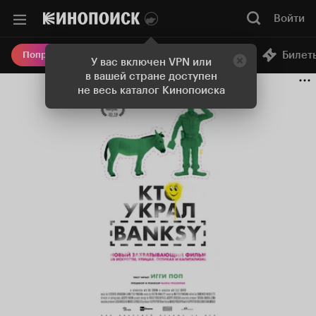
Войти
Онлайн-кинотеатр
Билет
Попробовать Плюс
У вас включен VPN или
в вашей стране доступен
не весь каталог Кинопоиска