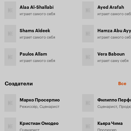
Alaa Al-Shallabi
Ayed Arafah
играет самого себя
играет самого се
Shams Aldeek
Hamza Abu Ay
играет самого себя
играет самого се
Paulos Allam
Vera Baboun
играет самого себя
играет саму себя
Создатели
Все
Марко Просерпио
Филиппо Перф
Режиссёр, Сценарист
Сценарист, Прод
Кристиан Омодео
Кьяра Чима
Сценарист
Продюсер