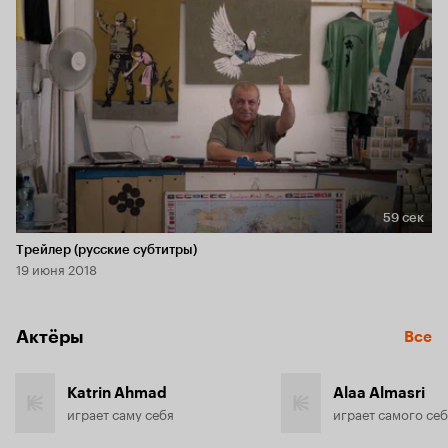
59 сек
Длительность 59 сек
Трейлер (русские субтитры)
19 июня 2018
Актёры
Все
Katrin Ahmad
Alaa Almasri
играет саму себя
играет самого се