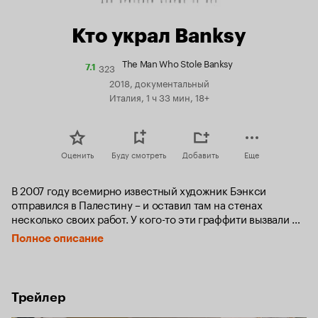
Кто украл Banksy
The Man Who Stole Banksy
323
Рейтинг
7.1
Кинопоиска
2018, документальный
7.1
Италия, 1 ч 33 мин, 18+
Оценить
Буду смотреть
Добавить
Еще
В 2007 году всемирно известный художник Бэнкси 
отправился в Палестину – и оставил там на стенах 
несколько своих работ. У кого-то эти граффити вызвали 
раздражение; кто-то воспринял их как настоящее 
Полное описание
искусство; а кто-то увидел в них возможность заработать. 
В частности, местному таксисту пришла в голову бизнес-
идея: вырезать кусок стены, на которой была сделана 
работа, и продать его за максимально возможную цену.
Трейлер