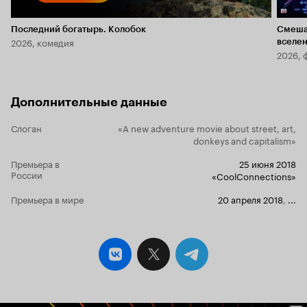
Последний богатырь. Колобок
Смеша
2026, комедия
вселе
2026, 
Дополнительные данные
Слоган
«A new adventure movie about street, art,
donkeys and capitalism»
Премьера в
25 июня 2018
России
«CoolConnections»
Премьера в мире
20 апреля 2018
,
...