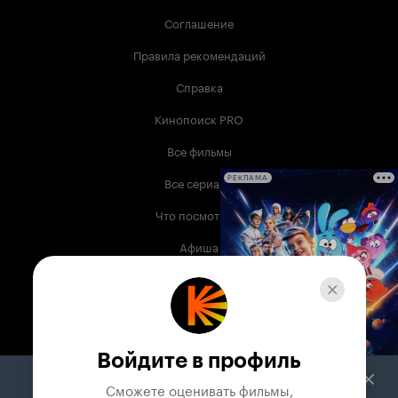
Соглашение
Правила рекомендаций
Справка
Кинопоиск PRO
Все фильмы
Все сериалы
РЕКЛАМА
Что посмотреть
Афиша
Музыка
Телепрограмма
Книги
Войдите в профиль
Служба поддержки
Сможете оценивать фильмы,
