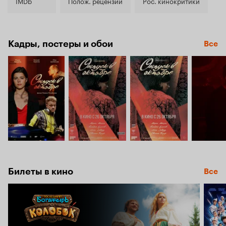
6.1
IMDb
Полож. рецензии
Рос. кинокритики
Кадры, постеры и обои
Все
Билеты в кино
Все