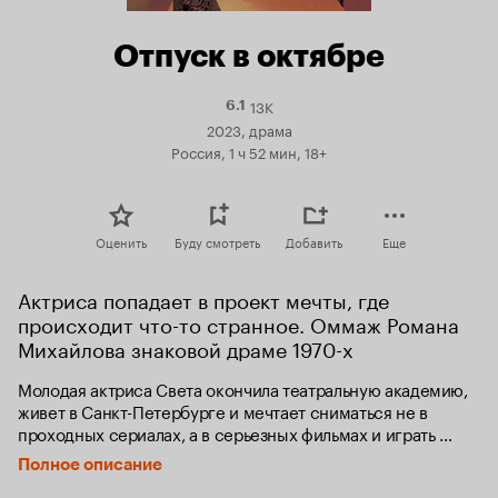
Отпуск в октябре
13K
Рейтинг
6.1
Кинопоиска
2023, драма
6.1
Россия, 1 ч 52 мин, 18+
Оценить
Буду смотреть
Добавить
Еще
Актриса попадает в проект мечты, где 
происходит что-то странное. Оммаж Романа 
Михайлова знаковой драме 1970-х
Молодая актриса Света окончила театральную академию, 
живет в Санкт-Петербурге и мечтает сниматься не в 
проходных сериалах, а в серьезных фильмах и играть 
серьезные роли. Ей везет, она попадает в болливудский 
Полное описание
проект, в котором собраны звезды кино, лучшие диджеи 