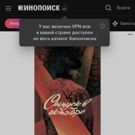
Войти
Онлайн-кинотеатр
Билет
Попробовать Плюс
У вас включен VPN или
в вашей стране доступен
не весь каталог Кинопоиска