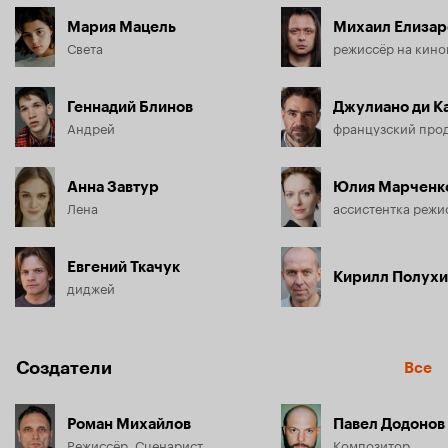
Мария Мацель
Михаил Елизар
Света
режиссёр на кин
Геннадий Блинов
Джулиано ди К
Андрей
французский про
Анна Завтур
Юлия Марченк
Лена
ассистентка режи
Евгений Ткачук
Кирилл Полух
диджей
Создатели
Все
Роман Михайлов
Павел Додонов
Режиссёр, Сценарист
Композитор