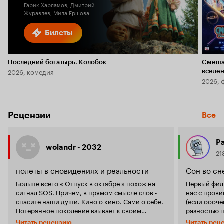
Гарик Харламов, Дмитрий
Журавлев, Мила Ершова
Билеты
Последний богатырь. Колобок
Смеша
2026, комедия
вселе
2026, 
Рецензии
Все
Pa
wolandr - 2032
21
полеты в сновидениях и реальности
Сон во сн
Больше всего « Отпуск в октябре » похож на
Первый фил
сигнал SOS. Причем, в прямом смысле слов -
нас с пров
спасите наши души. Кино о кино. Сами о себе.
(если оооче
Потерянное поколение взывает к своим
разностью 
предшественникам. Как и подавляющее
метафизикой
Читать рецензию
Читать рец