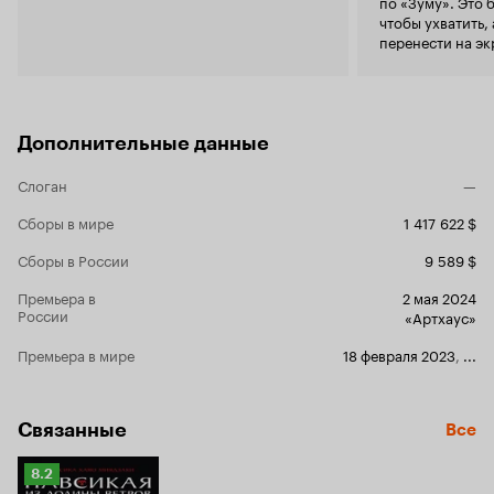
по «Зуму». Это 
ощущение с
чтобы ухватить,
до настоящ
перенести на э
лентой, пом
говорить. Кроме
ограничени
накачивала мыш
выбором ко
пользуясь для э
Есть тут и 
тренировок, ко
элемент в в
выкладывала в 
Дополнительные данные
раме. На эт
допроса. Я 
Слоган
—
самом деле 
Гэррик в св
Сборы в мире
1 417 622 $
думаю, что 
уязвимости 
Сборы в России
9 589 $
домик на сп
Премьера в
2 мая 2024
России
«Артхаус»
Премьера в мире
18 февраля 2023
,
...
Связанные
Все
Рейтинг
8.2