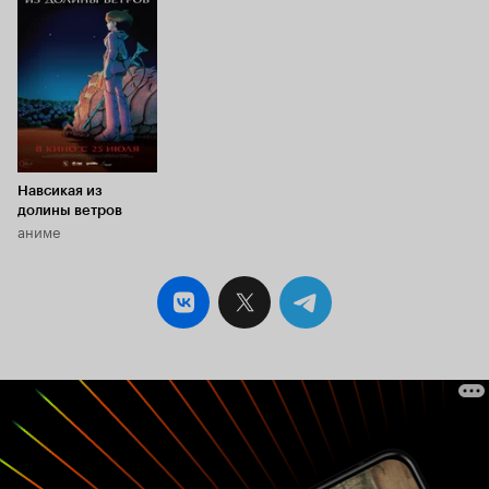
Кинопоиска
8.2
Навсикая из
долины ветров
аниме