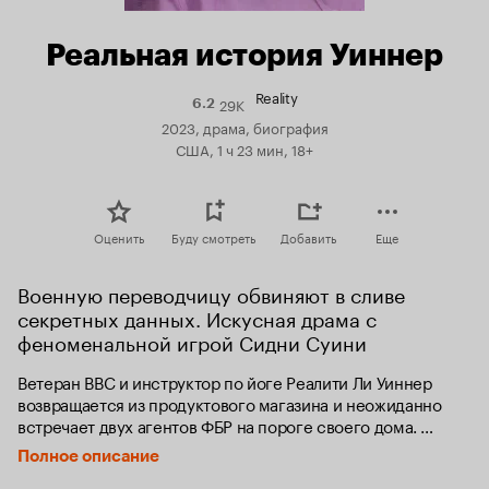
Реальная история Уиннер
Reality
29K
Рейтинг
6.2
Кинопоиска
2023, драма, биография
6.2
США, 1 ч 23 мин, 18+
Оценить
Буду смотреть
Добавить
Еще
Военную переводчицу обвиняют в сливе 
секретных данных. Искусная драма с 
феноменальной игрой Сидни Суини
Ветеран ВВС и инструктор по йоге Реалити Ли Уиннер 
возвращается из продуктового магазина и неожиданно 
встречает двух агентов ФБР на пороге своего дома. 
Бывшая специалистка американской разведки 
Полное описание
подозревается в незаконной передаче секретной 