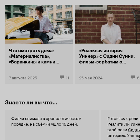
допроса Реа
Reality Winn
году, котор
для экраниз
состоялась 
2019 года, 
Theatre. Кр
образцом по
piece of political 
Что смотреть дома:
«Реальная история
ощущение “
«Материалистка»,
Уиннер» с Сидни Суини:
имеется в т
«Баранкины и камни
фильм-вербатим о
режиссёра т
силы», «Уэнсдэй 2»
допросе девушки,
можно увели
которая была как
7 августа 2025
11
25 мая 2024
6
позволяет в
Сноуден
дополнитель
ограничива
подчинено у
Саттер прек
Знаете ли вы что...
Оно у неё р
Начиная с 
не пускают
Фильм снимали в хронологическом
Готовясь к роли
мобильный т
порядке, на съёмки ушло 16 дней.
Реалити Ли Уин
холодильник
этой роли
Сидн
они оказыв
интервью Уиннер
закидывая 