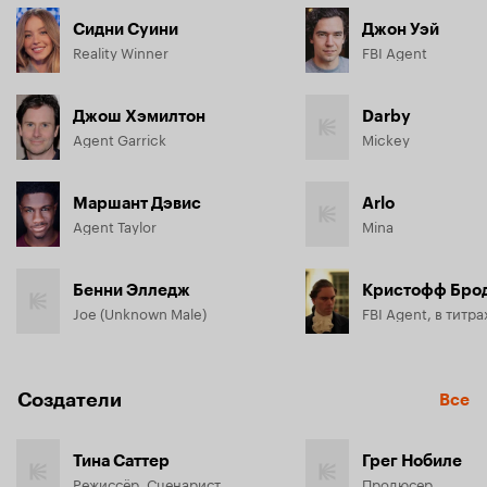
Сидни Суини
Джон Уэй
Reality Winner
FBI Agent
Джош Хэмилтон
Darby
Agent Garrick
Mickey
Маршант Дэвис
Arlo
Agent Taylor
Mina
Бенни Элледж
Кристофф Бро
Joe (Unknown Male)
FBI Agent, в титра
Создатели
Все
Тина Саттер
Грег Нобиле
Режиссёр, Сценарист
Продюсер