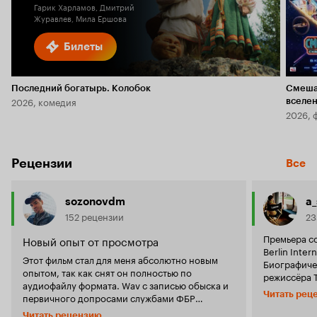
Гарик Харламов, Дмитрий
Журавлев, Мила Ершова
Билеты
Последний богатырь. Колобок
Смеша
2026, комедия
вселе
2026, 
Рецензии
Все
sozonovdm
a
152 рецензии
23
Премьера со
Новый опыт от просмотра
Berlin Intern
Этот фильм стал для меня абсолютно новым
Биографичес
опытом, так как снят он полностью по
режиссёра 
аудиофайлу формата. Wav с записью обыска и
продюсерск
Читать рец
первичного допросами службами ФБР
на реально
сотрудницы разведки Реалити Уиннер. Задача
девушка по 
Читать рецензию