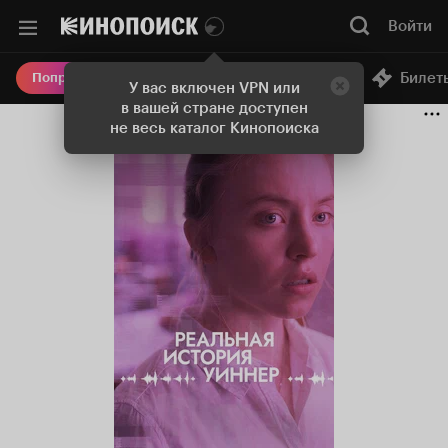
Войти
Онлайн-кинотеатр
Билет
Попробовать Плюс
У вас включен VPN или
в вашей стране доступен
не весь каталог Кинопоиска