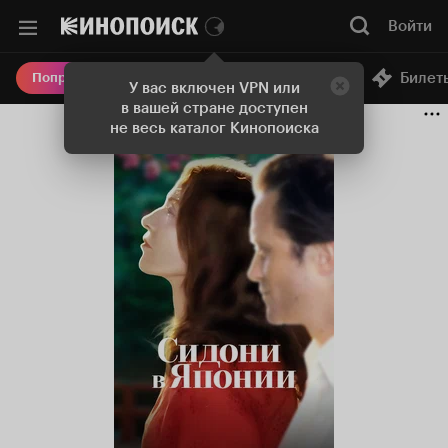
Войти
Онлайн-кинотеатр
Билет
Попробовать Плюс
У вас включен VPN или
в вашей стране доступен
не весь каталог Кинопоиска