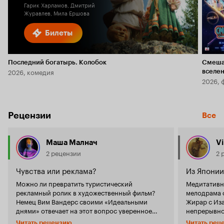
Гарик Харламов, Дмитрий
Журавлев, Мила Ершова
Билеты
Последний богатырь. Колобок
Смеша
2026, комедия
вселе
2026, 
Рецензии
Все
Маша Малнач
V
2 рецензии
2 
Чувства или реклама?
Из Японии
Можно ли превратить туристический
Медитативн
рекламный ролик в художественный фильм?
мелодрама 
Немец Вим Вандерс своими «Идеальными
Жирар с Иза
днями» отвечает на этот вопрос уверенное
непрерывно
«да», легко и играючи. Француженка Элиз
пейзажами 
Читать рецензию
Читать рец