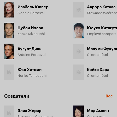
Изабель Юппер
Аврора Катала
Sidonie Perceval
Stewardess aérop
Цуёси Ихара
Юсукэ Китагут
Kenzo Mizoguchi
Employé aéroport
Аугуст Диль
Масуми Фукус
Antoine Percevel
Cliente hôtel
Юко Хитоми
Кэйко Хара
Noriko Tamaguchi
Cliente hôtel
Создатели
Все
Элиз Жирар
Мод Амлин
Режиссёр, Сценарист
Сценарист