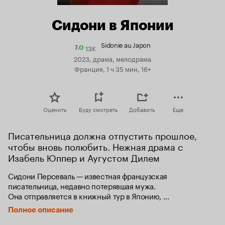
Сидони в Японии
Sidonie au Japon
13K
Рейтинг
7.0
Кинопоиска
2023, драма, мелодрама
7.0
Франция, 1 ч 35 мин, 16+
Оценить
Буду смотреть
Добавить
Еще
Писательница должна отпустить прошлое, 
чтобы вновь полюбить. Нежная драма с 
Изабель Юппер и Аугустом Дилем
Сидони Персеваль — известная французская 
писательница, недавно потерявшая мужа. 
Она отправляется в книжный тур в Японию, 
где встречается со своим издателем. Во время 
Полное описание
путешествия по Японии Сидони постепенно открывается 