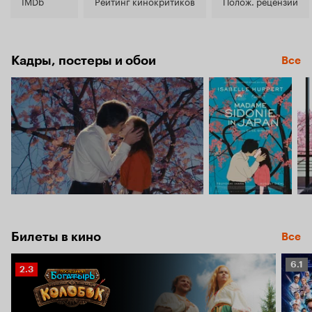
7.0
IMDb
Рейтинг кинокритиков
Полож. рецензии
Кадры, постеры и обои
Все
Билеты в кино
Все
Рейт
6.1
Рейтинг
2.3
Кино
Кинопоиска
6.1
2.3