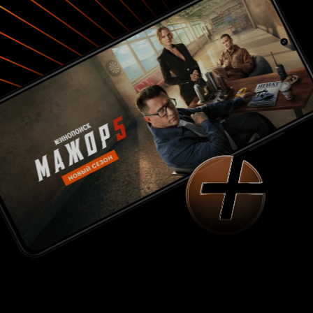
следующем этапе ее жизни. Складывается
впечатление, что «Птица» на самом деле два
разных фильма: один — семейная драма,
повествующая о невзгодах жизни британского
рабочего класса, будь то уличные банды,
подростковая беременность, торговля
наркотиками или домашнее насилие; другой —
фантастическая история о встрече Бэйли с
таинственным незнакомцем. Магический
реализм фильма — его более интригующий и
оригинальный аспект, с открытым вопросом о
том, существует ли Птица и насколько то, что
зритель видит на экране реально или является
плодом воображения Бэйли, но режиссер
довольно вяло развивает эту тему,
необдуманно скомкав финал в пользу хоть и
сентиментальной, но приторно-сладкой
развязки. Крылья «Птицы» оказываются
подрезаны из-за неспособности Арнольд
сочетать фантастическое повествование с
приземленными проблемами. Эта мрачная
сказка о взрослении имея огромный
потенциал, к сожалению, не захватывает и не
погружает в историю с головой как этого
хотелось бы.