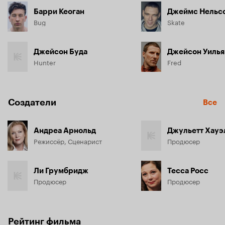
Барри Кеоган
Джеймс Нельс
Bug
Skate
Джейсон Буда
Джейсон Уиль
Hunter
Fred
Создатели
Все
Андреа Арнольд
Джульетт Хауэ
Режиссёр, Сценарист
Продюсер
Ли Грумбридж
Тесса Росс
Продюсер
Продюсер
Рейтинг фильма