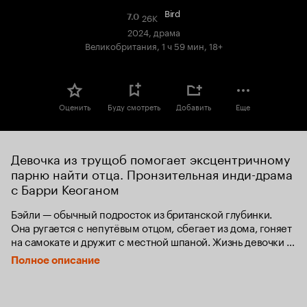
Bird
26K
Рейтинг
7.0
Кинопоиска
2024, драма
7.0
Великобритания, 1 ч 59 мин, 18+
Оценить
Буду смотреть
Добавить
Еще
Девочка из трущоб помогает эксцентричному 
парню найти отца. Пронзительная инди-драма 
с Барри Кеоганом
Бэйли — обычный подросток из британской глубинки. 
Она ругается с непутёвым отцом, сбегает из дома, гоняет 
на самокате и дружит с местной шпаной. Жизнь девочки 
меняется, когда она встречает загадочного человека 
Полное описание
по прозвищу Птица.