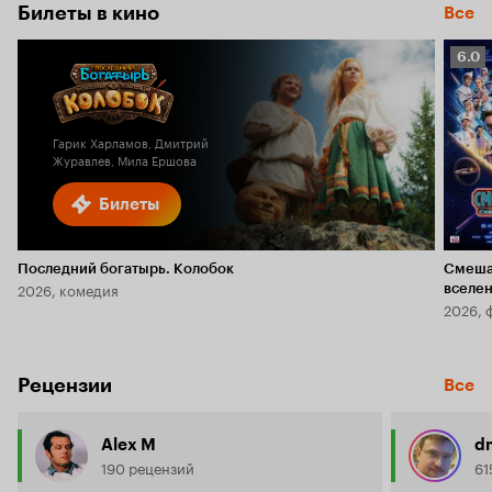
Билеты в кино
Все
Рейт
6.0
Кино
6.0
Гарик Харламов, Дмитрий
Журавлев, Мила Ершова
Билеты
Последний богатырь. Колобок
Смеша
2026, комедия
вселе
2026, 
Рецензии
Все
Alex M
d
190 рецензий
61