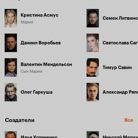
Кристина Асмус
Семен Литвино
Мария
Даниил Воробьев
Святослава Са
Валентин Мендельсон
Тимур Савин
Сын Марии
Олег Гаркуша
Александр Ряп
Создатели
Все
Илья Хотиненко
Николай Мерку