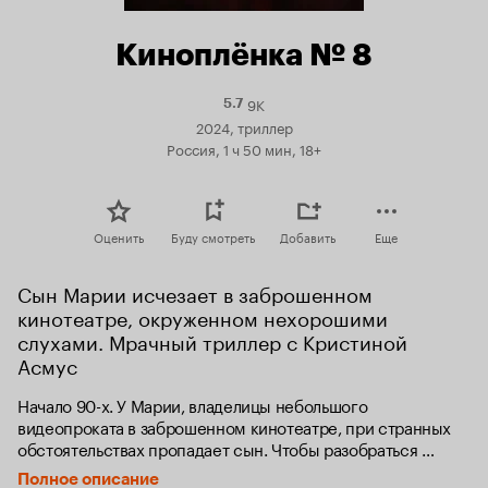
Киноплёнка № 8
9K
Рейтинг
5.7
Кинопоиска
2024, триллер
5.7
Россия, 1 ч 50 мин, 18+
Оценить
Буду смотреть
Добавить
Еще
Сын Марии исчезает в заброшенном 
кинотеатре, окруженном нехорошими 
слухами. Мрачный триллер с Кристиной 
Асмус
Начало 90-х. У Марии, владелицы небольшого 
видеопроката в заброшенном кинотеатре, при странных 
обстоятельствах пропадает сын. Чтобы разобраться 
в произошедшем и найти сына, Марии приходится 
Полное описание