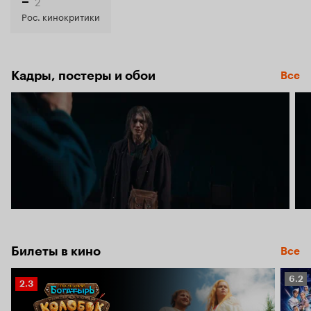
5.7
2
–
Рос. кинокритики
Кадры, постеры и обои
Все
Билеты в кино
Все
Рейт
6.2
Рейтинг
2.3
Кино
Кинопоиска
6.2
2.3