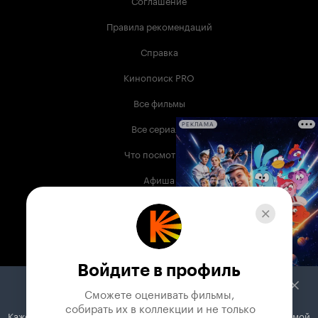
Соглашение
Правила рекомендаций
Справка
Кинопоиск PRO
Все фильмы
Все сериалы
РЕКЛАМА
Что посмотреть
Афиша
Музыка
Телепрограмма
Книги
Войдите в профиль
Служба поддержки
Сможете оценивать фильмы,

 собирать их в коллекции и не только
Кажется, вы используете блокировщик рекламы. Вместе с рекламой