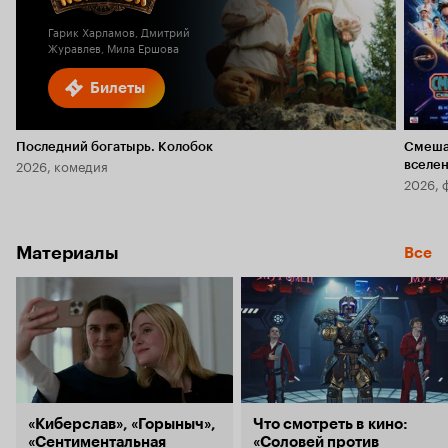
Гарик Харламов, Дмитрий
Журавлев, Мила Ершова
Билеты
Последний богатырь. Колобок
Смеша
2026, комедия
вселе
2026, 
Материалы
Все
«Киберслав», «Горыныч»,
Что смотреть в кино:
«Сентиментальная
«Соловей против