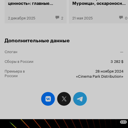
ценность»: главные
Муромца», оскароносная
премьеры Кинопоиска
«Зона интересов»
в декабре
и ромком с Горбачёвой
2 декабря 2025
2
21 мая 2025
0
Дополнительные данные
Слоган
—
Сборы в России
3 282 $
Премьера в
28 ноября 2024
России
«Cinema Park Distribution»