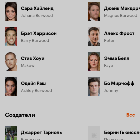
Сара Хайленд
Джейк Макдор
Johana Burwood
Magnus Burwood
Брэт Харрисон
Алекс Фрост
Barry Burwood
Peter
Стив Хоуи
Эмма Белл
Makewi
Faye
Одейя Раш
Бо Мирчофф
Ashley Burwood
Johnny
Создатели
Все
Джаррет Тарноль
Берни Гьюиссл
Режиссёр
Продюсер