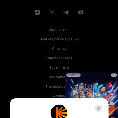
Соглашение
Правила рекомендаций
Справка
Кинопоиск PRO
Все фильмы
Все сериалы
РЕКЛАМА
Что посмотреть
Афиша
Музыка
Телепрограмма