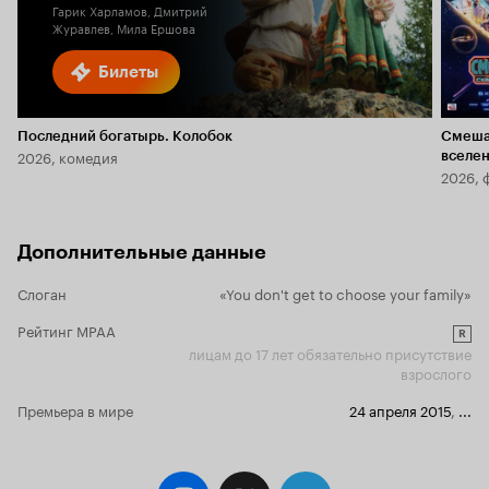
Гарик Харламов, Дмитрий
Журавлев, Мила Ершова
Билеты
Последний богатырь. Колобок
Смеша
2026, комедия
вселе
2026, 
Дополнительные данные
Слоган
«You don't get to choose your family»
Рейтинг MPAA
R
лицам до 17 лет обязательно присутствие
взрослого
Премьера в мире
24 апреля 2015
,
...