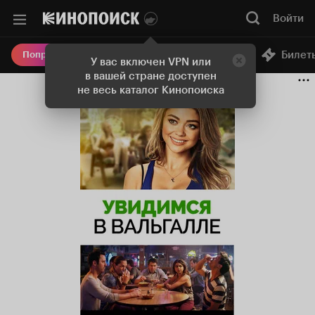
Войти
Онлайн-кинотеатр
Билет
Попробовать Плюс
У вас включен VPN или
в вашей стране доступен
не весь каталог Кинопоиска