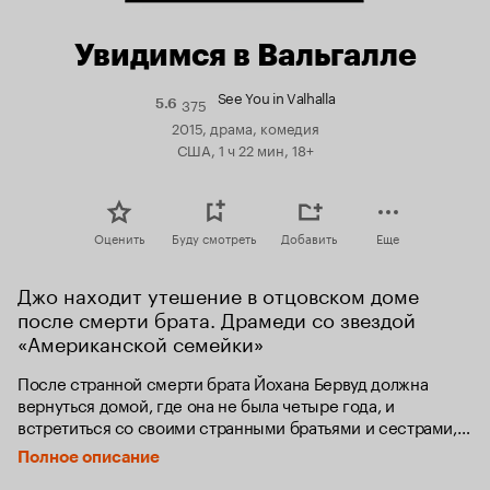
Увидимся в Вальгалле
See You in Valhalla
375
Рейтинг
5.6
Кинопоиска
2015, драма, комедия
5.6
США, 1 ч 22 мин, 18+
Оценить
Буду смотреть
Добавить
Еще
Джо находит утешение в отцовском доме 
после смерти брата. Драмеди со звездой 
«Американской семейки»
После странной смерти брата Йохана Бервуд должна 
вернуться домой, где она не была четыре года, и 
встретиться со своими странными братьями и сестрами, 
своим отцом, с которым она потеряла связь, и со своим 
Полное описание
очень неприятным прошлым.