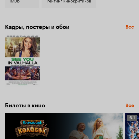
5.6
IMDb
Рейтинг кинокритиков
Кадры, постеры и обои
Все
Билеты в кино
Все
Рейт
6.1
Кино
6.1