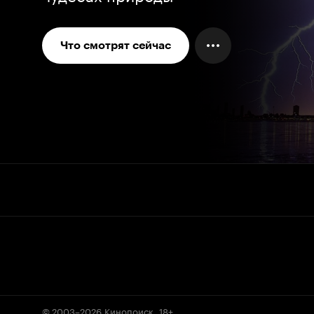
Что смотрят сейчас
© 2003–2026
Кинопоиск
.
18+