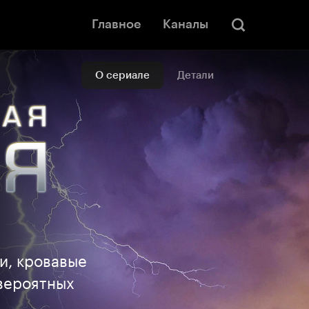
Главное
Каналы
О сериале
Детали
и, кровавые
евероятных