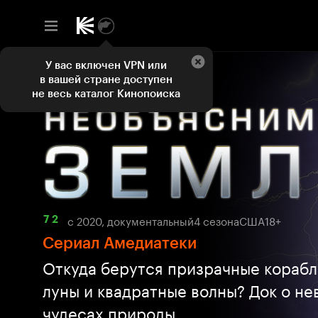
У вас включен VPN или
в вашей стране доступен
не весь каталог Кинопоиска
с 2020, документальный
4 сезона
США
18+
7 2
Сериал Амедиатеки
Откуда берутся призрачные корабл
луны и квадратные волны? Док о н
чудесах природы