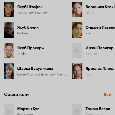
Якуб Штафек
Вероника Кгек
Julius 'Lavi' Lavický
Alena
Якуб Енчик
Онджей Павел
Richard
Král
Якуб Прахарж
Иржи Плоигар
Jarda
Zloutek
Шарка Вацуликова
Ярослав Плесл
Lucie Mizinová (в титрах: Sárka Vaculíková)
Igor
Создатели
Все
Мартин Куп
Томаш Вавра
Режиссёр
Сценарист