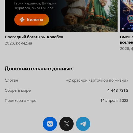
Гарик Харламов, Дмитрий
Журавлев, Мила Ершова
Билеты
Последний богатырь. Колобок
Смеша
2026, комедия
вселе
2026, 
Дополнительные данные
Слоган
«С красной карточкой по жизни»
Сборы в мире
4 443 731 $
Премьера в мире
14 апреля 2022