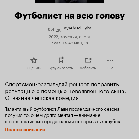
Футболист на всю голову
Vysehrad: Fylm
2K
Рейтинг
6.4
Кинопоиска
2022, комедия, спорт
6.4
Чехия, 1 ч 43 мин, 18+
Оценить
Буду смотреть
Добавить
Еще
Спортсмен-разгильдяй решает поправить 
репутацию с помощью новоявленного сына. 
Отвязная чешская комедия
Талантливый футболист Лави после удачного сезона 
получил то, о чем долго мечтал — внимание 
и перспективные предложения от серьезных клубов. 
Впереди его ждет приятное событие: женитьба 
Полное описание
на красивой подруге. Однако у Лави есть особенность: 