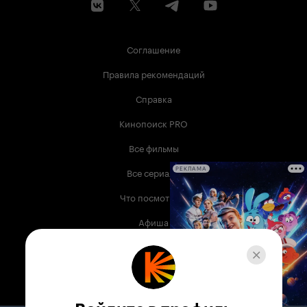
Соглашение
Правила рекомендаций
Справка
Кинопоиск PRO
Все фильмы
Все сериалы
РЕКЛАМА
Что посмотреть
Афиша
Музыка
Телепрограмма
Книги