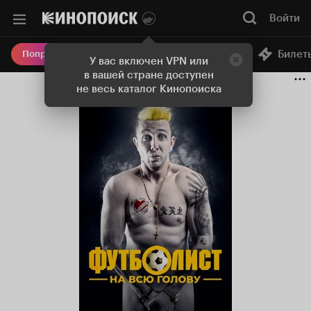
Войти
Онлайн-кинотеатр
Билет
Попробовать Плюс
У вас включен VPN или
в вашей стране доступен
не весь каталог Кинопоиска