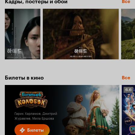
Кадры, постеры и обои
Все
Билеты в кино
Все
Рейт
6.6
Кино
6.6
Гарик Харламов, Дмитрий
Журавлев, Мила Ершова
Билеты