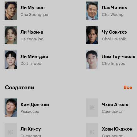
Ли Му-сэн
Пак Чи-иль
Cha Seong-jae
Cha Woong
Ли Чхон-а
Чу Сок-тхэ
Ha Yeon-joo
Choi Ho-shik
Ли Мин-джэ
Лим Тху-чхоль
Do Jin-woo
Cho In-gyoo
Создатели
Все
Ким Дон-хви
Чхве А-юль
Режиссёр
Сценарист
Ли Хи-су
Хван Ю-джон
Сценарист
Сценарист