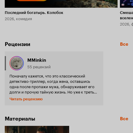
Последний богатырь. Колобок
Смеша
2026, комедия
вселе
2026, 
Рецензии
Все
MMinkin
55 рецензий
Поначалу кажется, что это классический
детективо-триллер, когда жена, оставшись
одна после пропажи мужа, обнаруживает его
долги и прочую тайную жизнь. Но уже к третьей
серии сюжет разворачивается в позу «все не
Читать рецензию
так просто» и начинается сюжетная мешанина
и прочий треш (не в смысле плохо, а в смысле
смешения всего подряд). Хотя суть остается та
же - сильная женщина и ее неожиданные
Материалы
Все
помощники против целого (криминального)
мира. Основное ощущение - неубедительно.