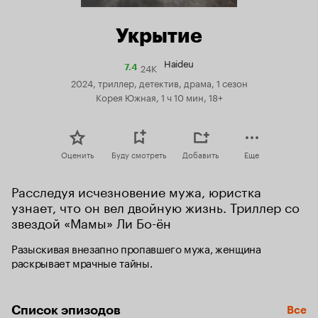
Укрытие
Haideu
24K
Рейтинг
7.4
Кинопоиска
2024, триллер, детектив, драма, 1 сезон
7.4
Корея Южная, 1 ч 10 мин, 18+
Оценить
Буду смотреть
Добавить
Еще
Расследуя исчезновение мужа, юристка 
узнает, что он вел двойную жизнь. Триллер со 
звездой «Мамы» Ли Бо-ён
Разыскивая внезапно пропавшего мужа, женщина 
раскрывает мрачные тайны.
Список эпизодов
Все