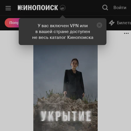
Войти
Онлайн-кинотеатр
Билет
Попробовать Плюс
У вас включен VPN или
в вашей стране доступен
не весь каталог Кинопоиска