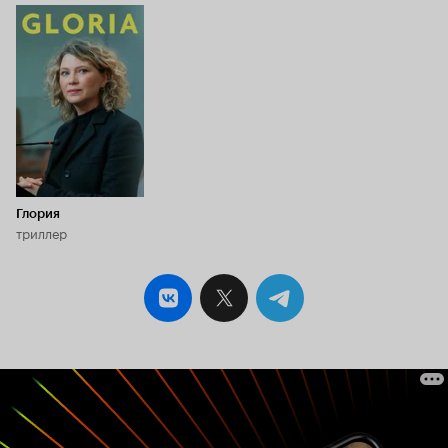
шедевра, и вам, скорее всего, кино придется
по душе. Действие довольно активное,
заскучать не дает, и всего 12 серий, что, в
общем, среди большинства корейских 16-
серийников выглядит более чем
привлекательно. Разве что я так и не поняла,
почему оно на русском оказалось «Укрытием»,
а не, допустим, «Прятками» или чем-то в этом
роде. Если разберетесь - расскажите.
Глория
триллер