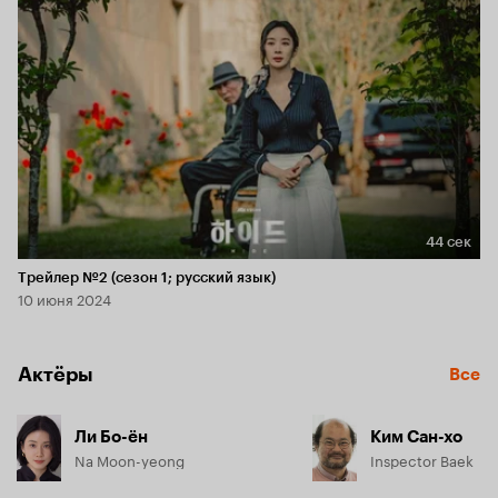
44 сек
Длительность 44 сек
Трейлер №2 (сезон 1; русский язык)
10 июня 2024
Актёры
Все
Ли Бо-ён
Ким Сан-хо
Na Moon-yeong
Inspector Baek