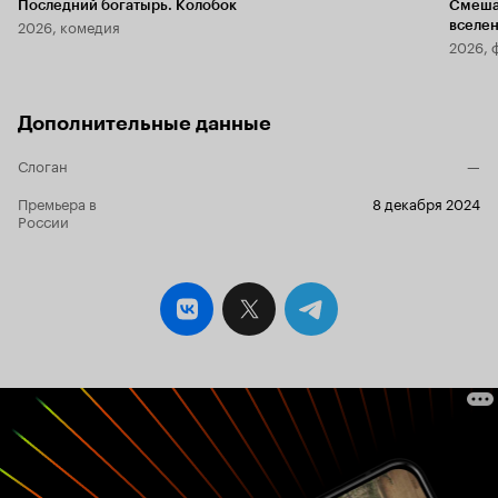
Последний богатырь. Колобок
Смеша
2026, комедия
вселе
2026, 
Дополнительные данные
Слоган
—
Премьера в
8 декабря 2024
России