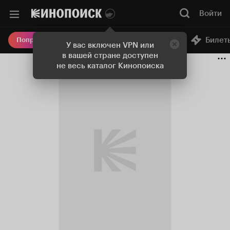
Войти
Онлайн-кинотеатр
Билет
Попробовать Плюс
У вас включен VPN или
в вашей стране доступен
не весь каталог Кинопоиска