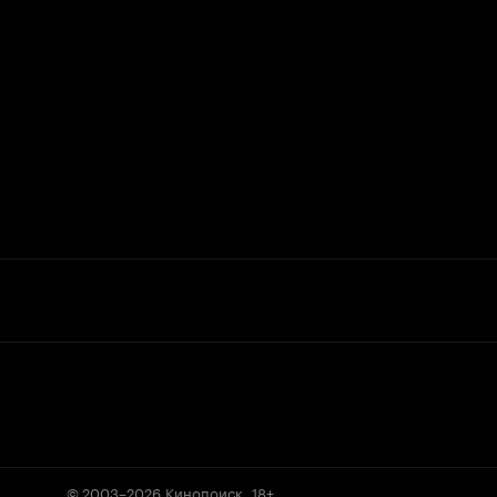
© 2003–2026
Кинопоиск
.
18+