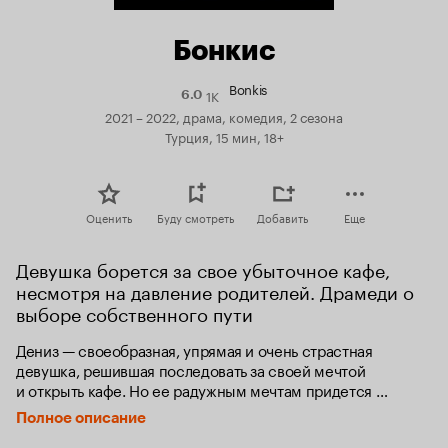
Бонкис
Bonkis
1K
Рейтинг
6.0
Кинопоиска
2021 – 2022, драма, комедия, 2 сезона
6.0
Турция, 15 мин, 18+
Оценить
Буду смотреть
Добавить
Еще
Девушка борется за свое убыточное кафе, 
несмотря на давление родителей. Драмеди о 
выборе собственного пути
Дениз — своеобразная, упрямая и очень страстная 
девушка, решившая последовать за своей мечтой 
и открыть кафе. Но ее радужным мечтам придется 
столкнуться с жестокой реальностью.
Полное описание