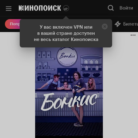
Войти
Онлайн-кинотеатр
Билет
Попробовать Плюс
У вас включен VPN или
в вашей стране доступен
не весь каталог Кинопоиска