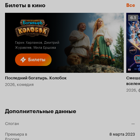
Билеты в кино
Все
Рейт
6.1
Кино
6.1
Гарик Харламов, Дмитрий
Журавлев, Мила Ершова
Билеты
Последний богатырь. Колобок
Смеша
2026, комедия
вселе
2026, 
Дополнительные данные
Слоган
—
Премьера в
8 марта 2023
России