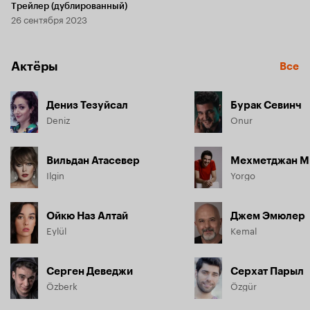
Трейлер (дублированный)
26 сентября 2023
Актёры
Все
Дениз Тезуйсал
Бурак Севинч
Deniz
Onur
Вильдан Атасевер
Ilgin
Yorgo
Ойкю Наз Алтай
Джем Эмюлер
Eylül
Kemal
Серген Деведжи
Серхат Парыл
Özberk
Özgür