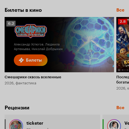
Билеты в кино
Все
Рейт
2.8
Рейтинг
6.2
Кино
Кинопоиска
2.8
6.2
Александр Устюгов, Людмила
Артемьева, Николай Добрынин
Билеты
Смешарики сквозь вселенные
После
2026, фантастика
богаты
2026, 
Рецензии
Все
ticketer
Ve
78 рецензий
5 