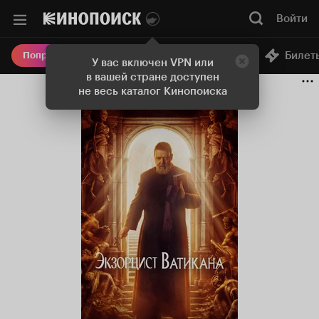
Войти
Онлайн-кинотеатр
Билет
Попробовать Плюс
У вас включен VPN или
в вашей стране доступен
не весь каталог Кинопоиска