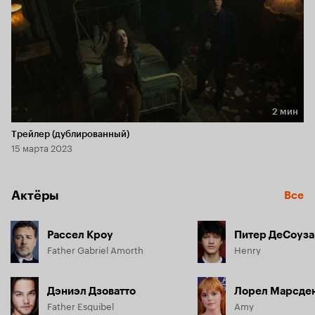
2 мин
Длительность 2 мин
Трейлер (дублированный)
15 марта 2023
Актёры
Все
Рассел Кроу
Питер ДеСоуз
Father Gabriel Amorth
Henry
Дэниэл Дзоватто
Лорел Марсде
Father Esquibel
Amy