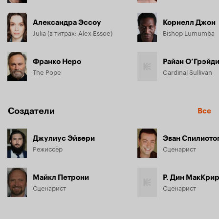
Александра Эссоу
Корнелл Джон
Julia (в титрах: Alex Essoe)
Bishop Lumumba
Франко Неро
Райан О’Грэйд
The Pope
Cardinal Sullivan
Создатели
Все
Джулиус Эйвери
Эван Спилиото
Режиссёр
Сценарист
Майкл Петрони
Р. Дин МакКри
Сценарист
Сценарист