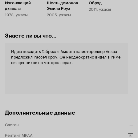
мешает? Вместе с тем, там есть и весьма
'Одержимост
Изгоняющий
Шесть демонов
Обряд
понятные и неглупые сцены, показывающее,
обнаружила за
2011, ужасы
дьявола
Эмили Роуз
что фильм снимали не на 'отвали' и старались
Кроу я нико
1973, ужасы
2005, ужасы
сделать хорошее кино. Если вы любите фильмы
мне казался
про экзорцизм - этот фильм вас скорее
'Гладиатор'
понравится. Там не будет жути в стиле
'Отверженны
Знаете ли вы что...
'Последнего изгнания дьявола' или
сейчас его 
мальчишечьей дерзости 'Константина'. Но для
всех осталь
вечера - самое то.
изюминкой. Если подвести итог: совету
Идею посадить Габриэля Аморта на мотороллер Vespa
Вечерком, б
предложил
Рассел Кроу
. Он неоднократно видел в Риме
типичных с
священников на мотороллерах.
пару раз вз
Дополнительные данные
Слоган
—
Рейтинг MPAA
R