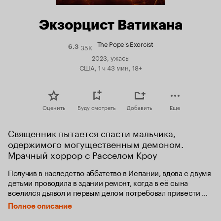
Экзорцист Ватикана
The Pope's Exorcist
35K
Рейтинг
6.3
Кинопоиска
2023, ужасы
6.3
США, 1 ч 43 мин, 18+
Оценить
Буду смотреть
Добавить
Еще
Священник пытается спасти мальчика, 
одержимого могущественным демоном. 
Мрачный хоррор с Расселом Кроу
Получив в наследство аббатство в Испании, вдова с двумя 
детьми проводила в здании ремонт, когда в её сына 
вселился дьявол и первым делом потребовал привести 
к нему священника. Знаменитый экзорцист Габриэль 
Полное описание
Аморт по заданию Папы Римского отправляется спасать 