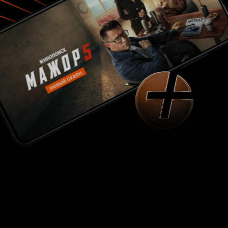
это дало свой горький результат, и Пушкин
посылает второй вызов… «Экое
несоответствие таланта и жизненных правил» -
говорит оПушкине Вяземский. Да, он таков –
живет как дышит, ибо талант его требует жизни
живой и впечатлительной. «Бес арабский, нет
на него угомону» - улыбается Жуковский,
верный друг и заступник, чистая душа его
болит за Пушкина, кажется, больше многих
других. …Но все решено. И замерзшая Черная
речка ждет своих гостей. Десять шагов в
России – это вам не тридцать во Франции.
Страшные правила, страшный ответ за
страшное оскорбление. В случае промаха – все
сначала... «Что, Никита, грустно тебе меня
нести?»… Грустно. И под окнами жгут костры,
чтобы в долгом январском стоянии не околеть
на морозе. Грустно. И друзья, собравшиеся у
постели умирающего несут свой скорбный
пост. Грустно. И мое сердце давит неизбывная
печаль, и больно от такой несправедливости…
«Солнце нашей поэзии закатилось» - скажет
потом друг, и миллионы согласятся с ним и
тогда, и спустя столетие. Ведь это наше
солнце, солнце каждого из нас, мое личное