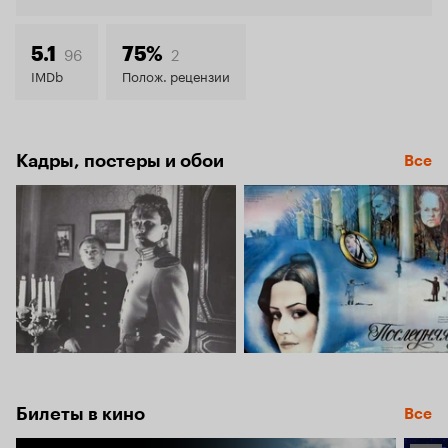
7.3
96
2
5.1
75%
IMDb
Полож. рецензии
Кадры, постеры и обои
Все
Билеты в кино
Все