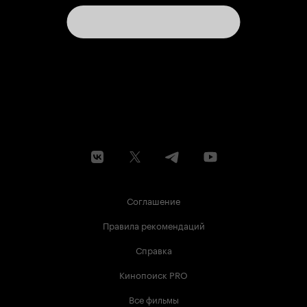
солнце, моя личная радость убита
недрогнувшей холодной рукой чужака.
Посмотреть, чтобы стать ближе, чтобы понять
еще лучше, чтобы ощутить боль утраты, и
никогда не забыть.
Соглашение
Правила рекомендаций
Справка
Кинопоиск PRO
Все фильмы