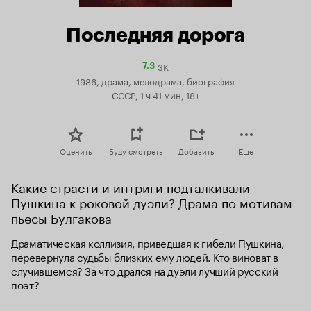
Последняя дорога
3K
Рейтинг
7.3
Кинопоиска
1986, драма, мелодрама, биография
7.3
СССР, 1 ч 41 мин, 18+
Оценить
Буду смотреть
Добавить
Еще
Какие страсти и интриги подталкивали 
Пушкина к роковой дуэли? Драма по мотивам 
пьесы Булгакова
Драматическая коллизия, приведшая к гибели Пушкина, 
перевернула судьбы близких ему людей. Кто виноват в 
случившемся? За что дрался на дуэли лучший русский 
поэт?