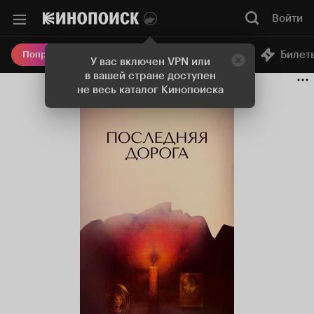
Войти
Онлайн-кинотеатр
Билет
Попробовать Плюс
У вас включен VPN или
в вашей стране доступен
не весь каталог Кинопоиска