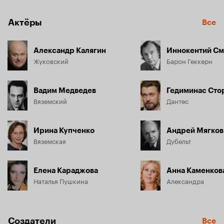
Актёры
Все
Александр Калягин
Жуковский
Барон Геккерн
Вадим Медведев
Гедиминас Ст
Вяземский
Дантес
Ирина Купченко
Андрей Мягков
Вяземская
Дубельт
Елена Караджова
Анна Каменков
Наталья Пушкина
Александра
Создатели
Все