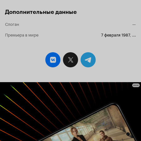
персонаж поэта, настолько тягуче и
медлительно время в его последние часы
жизни. Оно буквально материализуется,
Дополнительные данные
становится осязаемым; и этот прием
великолепно демонстрирует ту степень
Слоган
—
тягости, что легла на близкий ему людей. В
противном же лагере царят легкость и
Премьера в мире
7 февраля 1987
,
...
фиглярство. Дантес своего рода герой, и даже
больше – пострадавшая сторона, мученик и
страдалец. К сожалению, это не
художественный вымысел. Известно, что
подобные настроения царили в обществе, и
Дантес имел своих обожателей и сторонников.
И обвинения в адрес Пушкина действительно
имели место быть. Да, Пушкин сам не ангел:
горяч, ревнив, порывист. Но то, что в тот
момент была задета честь его жены, тенью
ложилась лично на него как человека, мужа и
поэта, и потому не могла быть им незамечена.
Гордость, честь, достоинство – все то, что
составляло понятие дворянской репутации,
были неимоверно уязвлены гадкими
пасквилями – дипломом ордена рогоносцев.
Докучания Дантеса, его нахальное и
демонстративное позерство и подначки – все