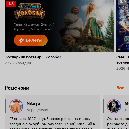
Рейт
5.9
Рейтинг
1.8
Кино
Кинопоиска
5.9
1.8
Гарик Харламов, Дмитрий
Журавлев, Мила Ершова
Билеты
Последний богатырь. Колобок
Смеша
2026, комедия
вселе
2026, 
Рецензии
Все
Nitaya
M
61 рецензия
19
27 января 1837 года, Черная речка – слились
Эта картина
воедино в скорбном символе. Гений, живший в
рокового дн
эпоху царского диктата, ощутил его на себе в
дуэль между