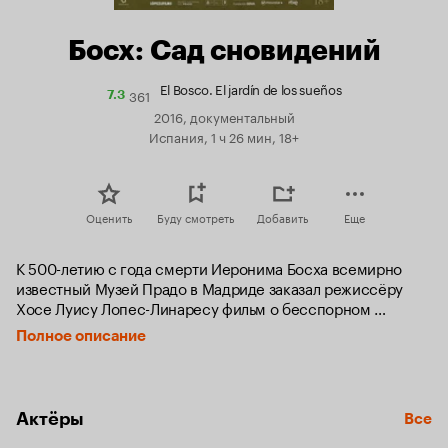
Босх: Сад сновидений
El Bosco. El jardín de los sueños
361
Рейтинг
7.3
Кинопоиска
2016, документальный
7.3
Испания, 1 ч 26 мин, 18+
Оценить
Буду смотреть
Добавить
Еще
К 500-летию с года смерти Иеронима Босха всемирно 
известный Музей Прадо в Мадриде заказал режиссёру 
Хосе Луису Лопес-Линаресу фильм о бесспорном 
шедевре из музейного собрания — триптихе «Сад земных 
Полное описание
наслаждений». Бесчисленные тайны, спрятанные в этом 
произведении, в фильме разгадывают искусствоведы 
и писатели, музыканты и философы. В фантазийном мире, 
созданном художником, «Сад земных наслаждений» 
Актёры
Все
занимает особое место: это образ целого мироздания, 
ведь на разных створках изображены и создание Богом 