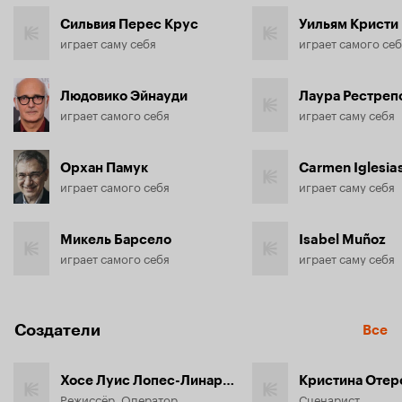
мира и человека, и земные удовольствия, и пугающие 
Сильвия Перес Крус
Уильям Кристи
картины адских мук.
играет саму себя
играет самого се
Людовико Эйнауди
Лаура Рестреп
играет самого себя
играет саму себя
Орхан Памук
Carmen Iglesia
играет самого себя
играет саму себя
Микель Барсело
Isabel Muñoz
играет самого себя
играет саму себя
Создатели
Все
Хосе Луис Лопес-Линарес
Кристина Отер
Режиссёр, Оператор
Сценарист