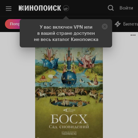
Войти
Онлайн-кинотеатр
Билет
Попробовать Плюс
У вас включен VPN или
в вашей стране доступен
не весь каталог Кинопоиска