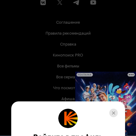
Соглашение
Правила рекомендаций
Справка
Кинопоиск PRO
Все фильмы
Все сериалы
РЕКЛАМА
Что посмотреть
Афиша
Музыка
Телепрограмма
Книги