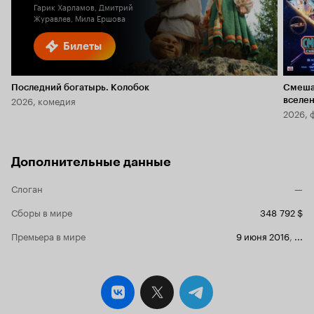
Гарик Харламов, Дмитрий
Журавлев, Мила Ершова
Билеты
Последний богатырь. Колобок
Смеша
2026, комедия
вселе
2026, 
Дополнительные данные
Слоган
—
Сборы в мире
348 792 $
Премьера в мире
9 июня 2016
,
...