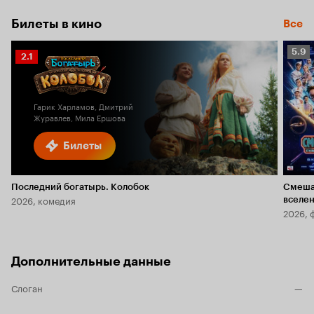
Билеты в кино
Все
Рейт
5.9
Рейтинг
2.1
Кино
Кинопоиска
5.9
2.1
Гарик Харламов, Дмитрий
Журавлев, Мила Ершова
Билеты
Последний богатырь. Колобок
Смеша
2026, комедия
вселе
2026, 
Дополнительные данные
Слоган
—