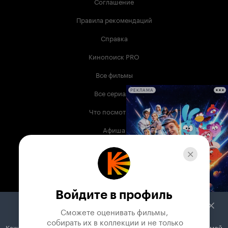
Соглашение
Правила рекомендаций
Справка
Кинопоиск PRO
Все фильмы
Все сериалы
РЕКЛАМА
Что посмотреть
Афиша
Музыка
Телепрограмма
Книги
Войдите в профиль
Служба поддержки
Сможете оценивать фильмы,

 собирать их в коллекции и не только
Кажется, вы используете блокировщик рекламы. Вместе с рекламой