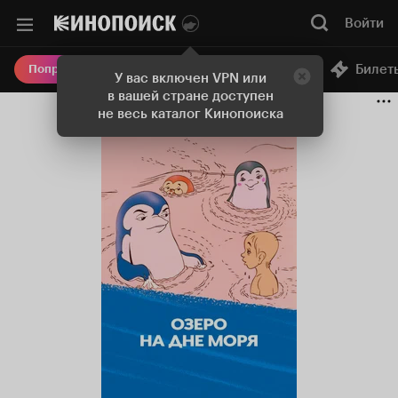
Войти
Онлайн-кинотеатр
Билет
Попробовать Плюс
У вас включен VPN или
в вашей стране доступен
не весь каталог Кинопоиска