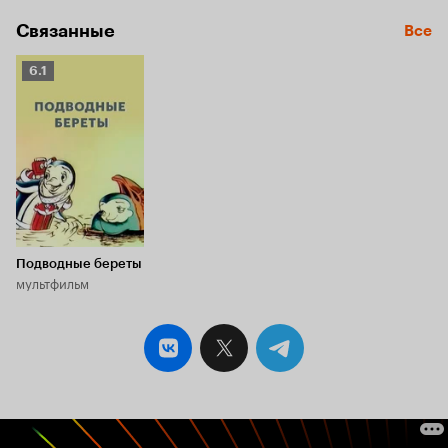
Связанные
Все
Рейтинг
6.1
Кинопоиска
6.1
Подводные береты
мультфильм