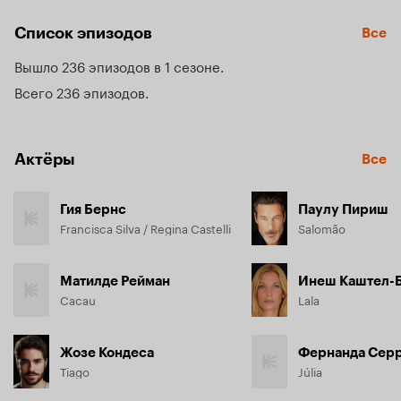
Список эпизодов
Все
Вышло 236 эпизодов в 1 сезоне
Всего 236 эпизодов
Актёры
Все
Гия Бернс
Паулу Пириш
Francisca Silva / Regina Castelli
Salomão
Матилде Рейман
Инеш Каштел-
Cacau
Lala
Жозе Кондеса
Фернанда Сер
Tiago
Júlia