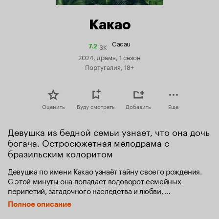
Какао
Cacau
3K
Рейтинг
7.2
Кинопоиска
2024, драма, 1 сезон
7.2
Португалия, 18+
Оценить
Буду смотреть
Добавить
Еще
Девушка из бедной семьи узнает, что она дочь 
богача. Остросюжетная мелодрама с 
бразильским колоритом
Девушка по имени Какао узнаёт тайну своего рождения. 
С этой минуты она попадает водоворот семейных 
перипетий, загадочного наследства и любви, 
подслащенной неотразимым вкусом шоколада местных 
Полное описание
плантаций.