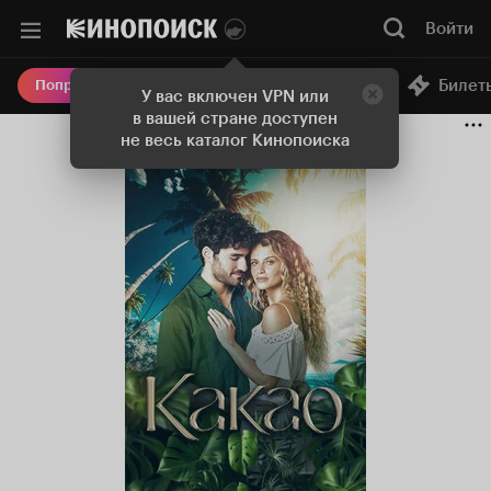
Войти
Онлайн-кинотеатр
Билет
Попробовать Плюс
У вас включен VPN или
в вашей стране доступен
не весь каталог Кинопоиска