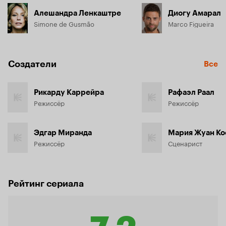
Алешандра Ленкаштре
Диогу Амарал
Simone de Gusmão
Marco Figueira
Создатели
Все
Рикарду Каррейра
Рафаэл Раал
Режиссёр
Режиссёр
Эдгар Миранда
Мария Жуан Ко
Режиссёр
Сценарист
Рейтинг сериала