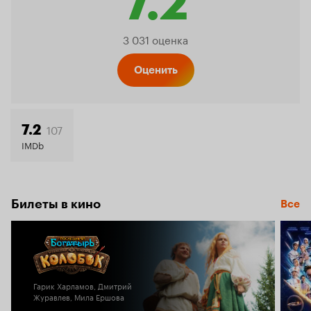
7.2
Рейтинг
3 031 оценка
Кинопо
Оценить
7.2
107
7.2
IMDb
Билеты в кино
Все
Гарик Харламов, Дмитрий
Журавлев, Мила Ершова