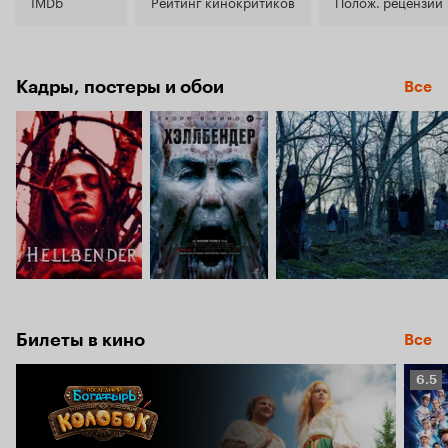
5.4
IMDb
Рейтинг кинокритиков
Полож. рецензии
Кадры, постеры и обои
Все
Билеты в кино
Все
Рейт
6.5
Кино
6.5