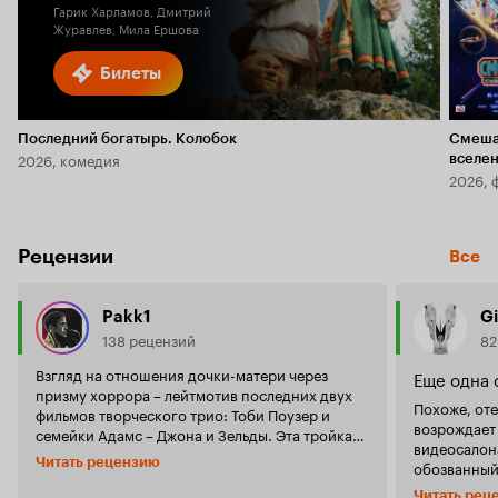
Гарик Харламов, Дмитрий
Журавлев, Мила Ершова
Билеты
Последний богатырь. Колобок
Смеша
2026, комедия
вселе
2026, 
Рецензии
Все
Pakk1
Gi
138 рецензий
82
Взгляд на отношения дочки-матери через
Еще одна
призму хоррора – лейтмотив последних двух
Похоже, от
фильмов творческого трио: Тоби Поузер и
возрождает
семейки Адамс – Джона и Зельды. Эта тройка
видеосалона
управляла упряжкой обоих проектов: они
Читать рецензию
обозванный
выступали и авторами сценариев, и
некоторые 
режиссёрами, и исполнителями главных ролей.
Читать рец