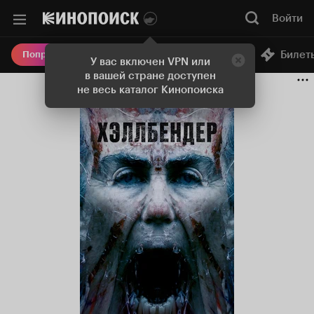
Войти
Онлайн-кинотеатр
Билет
Попробовать Плюс
У вас включен VPN или
в вашей стране доступен
не весь каталог Кинопоиска