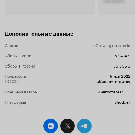
сам дьявол.
вам предсто
самом деле. Открывающая костюмная сце
'как убить 
отсылает к 
И, да! мы т
и зацикленн
Дополнительные данные
ведьмовство
большинств
Слоган
«Growing up is hell»
реальность.
помним, под
Сборы в мире
67 474 $
как вампиры
реалии 21-г
Сборы в России
75 806 $
приземлить
любовники», на
Премьера в
5 мая 2022
это прежде 
России
«Кинологистика»
отношению 
означает пр
Премьера в мире
14 августа 2021
,
...
если и не 
жалости и с
Платформа
Shudder
поколение 
развитой мо
который обн
сверстников
поколачиват
поколоченны