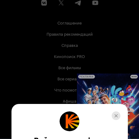
Соглашение
Правила рекомендаций
Справка
Кинопоиск PRO
Все фильмы
Все сериалы
РЕКЛАМА
Что посмотреть
Афиша
Музыка
Телепрограмма
Книги