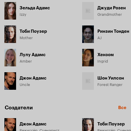
Зельда Адамс
Джуди Розен
Izzy
Grandmother
Тоби Поузер
Ринзин Тонден
Mother
AJ
Лулу Адамс
Хензом
Amber
Ingrid
Джон Адамс
Шон Уилсон
Uncle
Forest Ranger
Создатели
Все
Джон Адамс
Тоби Поузер
Режиссёр, Сценарист
Режиссёр, Сценар