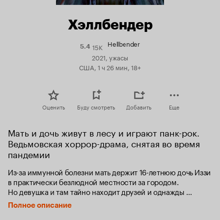
Хэллбендер
Hellbender
15K
Рейтинг
5.4
Кинопоиска
2021, ужасы
5.4
США, 1 ч 26 мин, 18+
Оценить
Буду смотреть
Добавить
Еще
Мать и дочь живут в лесу и играют панк-рок. 
Ведьмовская хоррор-драма, снятая во время 
пандемии
Из-за иммунной болезни мать держит 16-летнюю дочь Иззи 
в практически безлюдной местности за городом. 
Но девушка и там тайно находит друзей и однажды 
в процессе игры съедает живого червя — после этого 
Полное описание
в ней просыпается жестокость и неутолимое чувство 