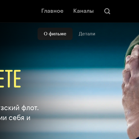
Главное
Каналы
О фильме
Детали
зский флот.
ии себя и