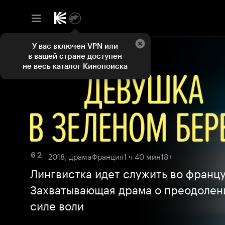
У вас включен VPN или
в вашей стране доступен
не весь каталог Кинопоиска
2018, драма
Франция
1 ч 40 мин
18+
6 2
Лингвистка идет служить во францу
Захватывающая драма о преодолен
силе воли