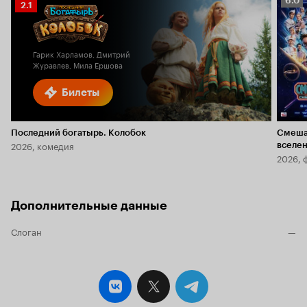
6.0
Рейтинг
2.1
Кино
Кинопоиска
6.0
2.1
Гарик Харламов, Дмитрий
Журавлев, Мила Ершова
Билеты
Последний богатырь. Колобок
Смеша
2026, комедия
вселе
2026, 
Дополнительные данные
Слоган
—