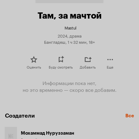
Там, за мачтой
Mastul
2024, драма
Бангладеш, 1 ч 32 мин, 18+
Оценить
Буду смотреть
Добавить
Еще
Информации пока нет,
но это временно — скоро все добавим.
Создатели
Все
Мохаммад Нуруззаман