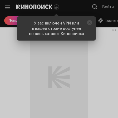
Войти
Онлайн-кинотеатр
Билет
Попробовать Плюс
У вас включен VPN или
в вашей стране доступен
не весь каталог Кинопоиска