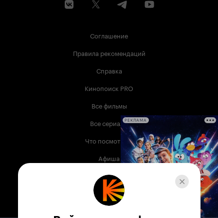
Соглашение
Правила рекомендаций
Справка
Кинопоиск PRO
Все фильмы
Все сериалы
РЕКЛАМА
Что посмотреть
Афиша
Музыка
Телепрограмма
Книги