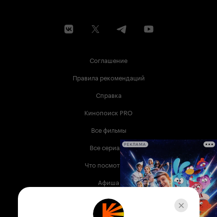
Соглашение
Правила рекомендаций
Справка
Кинопоиск PRO
Все фильмы
Все сериалы
РЕКЛАМА
Что посмотреть
Афиша
Музыка
Телепрограмма