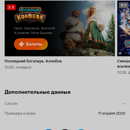
Рейт
6.1
Рейтинг
2.3
Кино
Кинопоиска
6.1
2.3
Гарик Харламов, Дмитрий
Журавлев, Мила Ершова
Билеты
Последний богатырь. Колобок
Смеша
2026, комедия
вселе
2026, 
Дополнительные данные
Слоган
—
Премьера в мире
17 апреля 2020