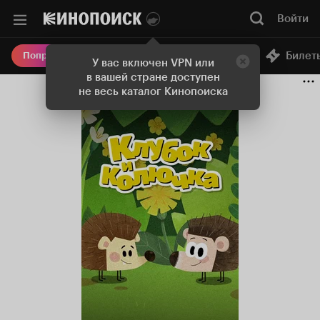
Войти
Онлайн-кинотеатр
Билет
Попробовать Плюс
У вас включен VPN или
в вашей стране доступен
не весь каталог Кинопоиска