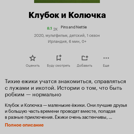
Клубок и Колючка
Pins and Nettie
2K
Рейтинг
8.1
Кинопоиска
2020, мультфильм, детский, 1 сезон
8.1
Ирландия, 6 мин, 0+
Оценить
Буду смотреть
Добавить
Еще
Тихие ежики учатся знакомиться, справляться 
с лужами и икотой. Истории о том, что быть 
робким — нормально
Клубок и Колючка — маленькие ёжики. Они лучшие друзья 
и большую часть времени проводят вместе, попадая 
в разные приключения. Ёжики очень застенчивы, 
особенно, когда сталкиваются с неизвестным 
Полное описание
или неожиданным, будь то большая лужа, которую 