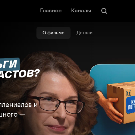
Главное
Каналы
О фильме
Детали
ллениалов и
ушного —