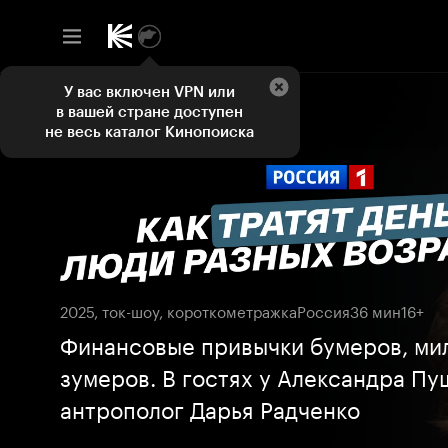
У вас включен VPN или
в вашей стране доступен
не весь каталог Кинопоиска
2025, ток-шоу, короткометражка
Россия
36 мин
16+
Финансовые привычки бумеров, ми
зумеров. В гостях у Александра П
антрополог Дарья Радченко