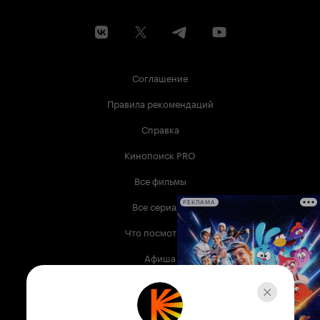
Соглашение
Правила рекомендаций
Справка
Кинопоиск PRO
Все фильмы
Все сериалы
РЕКЛАМА
Что посмотреть
Афиша
Музыка
Телепрограмма