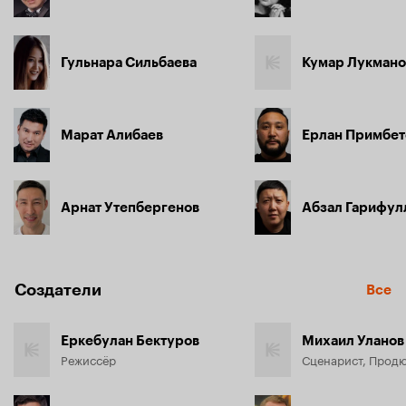
Гульнара Сильбаева
Кумар Лукмано
Марат Алибаев
Ерлан Примбет
Арнат Утепбергенов
Абзал Гарифул
Создатели
Все
Еркебулан Бектуров
Михаил Уланов
Режиссёр
Сценарист, Прод