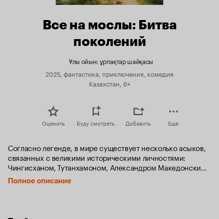
Все на мослы: Битва
поколений
Ұлы ойын: ұрпақтар шайқасы
2025, фантастика, приключения, комедия
Казахстан, 6+
Оценить
Буду смотреть
Добавить
Еще
Согласно легенде, в мире существует несколько асыков, 
связанных с великими историческими личностями: 
Чингисханом, Тутанхамоном, Александром Македонским, 
Аристотелем, Наполеоном и Ван Гогом. Тот, кто соберёт 
Полное описание
все эти артефакты, сможет загадать желание, которое 
немедленно исполнится.

В преддверии Кубка поколений по асыкам между 
молодыми чемпионами мира и ветеранами, первыми 