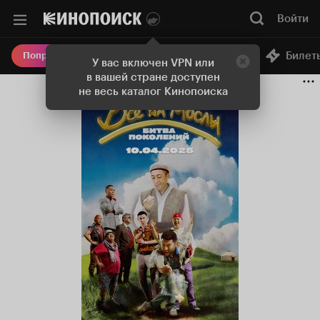
Войти
Онлайн-кинотеатр
Билет
Попробовать Плюс
У вас включен VPN или
в вашей стране доступен
не весь каталог Кинопоиска