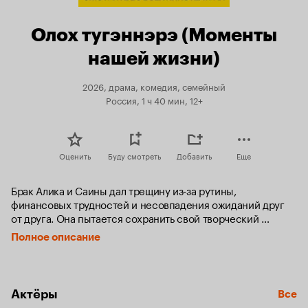
Олох тугэннэрэ (Моменты
нашей жизни)
2026, драма, комедия, семейный
Россия, 1 ч 40 мин, 12+
Оценить
Буду смотреть
Добавить
Еще
Брак Алика и Саины дал трещину из‑за рутины, 
финансовых трудностей и несовпадения ожиданий друг 
от друга. Она пытается сохранить свой творческий 
бизнес, а он борется за место под солнцем в офисе. 
Полное описание
Появившийся на горизонте шанс, способный изменить 
их жизнь, приводит к случайным совпадениям, домыслам 
и курьёзным событиям.
Актёры
Все