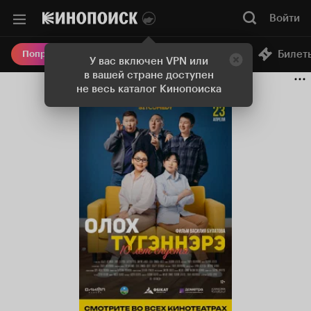
Войти
Онлайн-кинотеатр
Билет
Попробовать Плюс
У вас включен VPN или
в вашей стране доступен
не весь каталог Кинопоиска