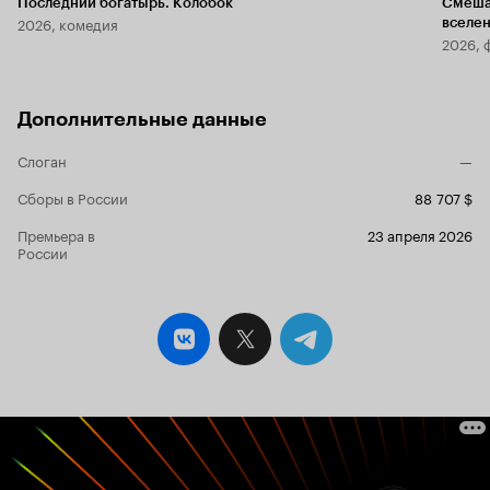
Последний богатырь. Колобок
Смеша
2026, комедия
вселе
2026, 
Дополнительные данные
Слоган
—
Сборы в России
88 707 $
Премьера в
23 апреля 2026
России