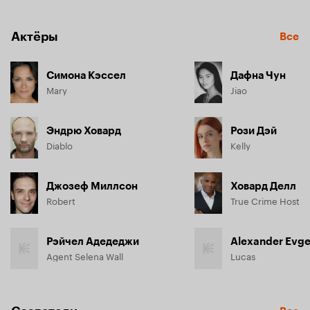
Актёры
Все
Симона Кэссел
Дафна Чун
Mary
Jiao
Эндрю Ховард
Рози Дэй
Diablo
Kelly
Джозеф Миллсон
Ховард Делл
Robert
True Crime Host
Рэйчел Адедеджи
Alexander Evge
Agent Selena Wall
Lucas