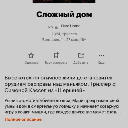
Сложный дом
Hard Home
1K
Рейтинг
5.2
Кинопоиска
2024, триллер
5.2
Болгария, 1 ч 27 мин, 18+
Оценить
Буду смотреть
Добавить
Еще
Высокотехнологичное жилище становится 
орудием расправы над маньяком. Триллер с 
Симоной Кэссел из «Шершней»
Решив отомстить убийце дочери, Мэри превращает свой 
умный дом в смертельную ловушку и начинает коварную 
игру в кошки-мышки, где каждое движение может стать 
роковым. Вскоре игра превращается в испытание, 
Полное описание
в котором жертва становится охотником.