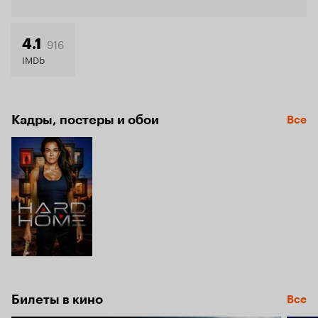
Кинопо
5.2
916
4.1
IMDb
Кадры, постеры и обои
Все
Билеты в кино
Все