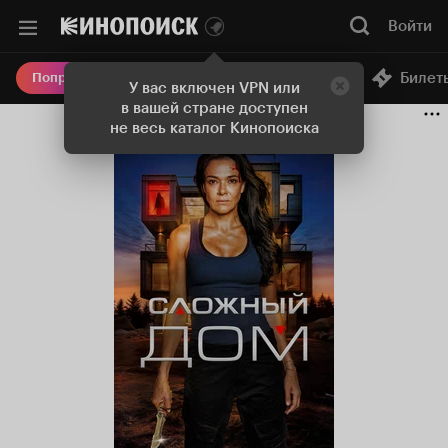
Войти
Онлайн-кинотеатр
Билет
Попробовать Плюс
У вас включен VPN или
в вашей стране доступен
не весь каталог Кинопоиска