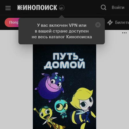
Войти
Онлайн-кинотеатр
Билет
Попробовать Плюс
У вас включен VPN или
в вашей стране доступен
не весь каталог Кинопоиска