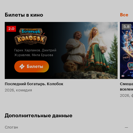
Билеты в кино
Все
Рейт
5.8
Рейтинг
2.0
Кино
Кинопоиска
5.8
2.0
Гарик Харламов, Дмитрий
Журавлев, Мила Ершова
Билеты
Последний богатырь. Колобок
Смеша
2026, комедия
вселе
2026, 
Дополнительные данные
Слоган
—