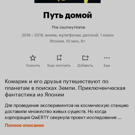
Путь домой
The Journey Home
2018 – 2019, аниме, мультфильм, детский, 1 сезон
Япония, 10 мин, 6+
Оценить
Буду смотреть
Добавить
Еще
Комарик и его друзья путешествуют по 
планетам в поисках Земли. Приключенческая 
фантастика из Японии
Для проведения экспериментов на космическую станцию 
доставили множество живых существ. Но когда 
корпорация QwERTY свернула проект исследования 
дальнего космоса, станция была брошена вместе 
Полное описание
со всеми подопытными. Комар-звонец Дзинь, сверчок 
Доктор Эс и паук-люк Марбо решают во что бы то ни стало 