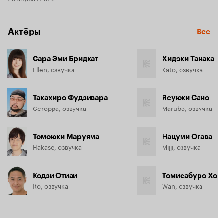
Актёры
Все
Сара Эми Бридкат
Хидэки Танака
Ellen, озвучка
Kato, озвучка
Такахиро Фудзивара
Ясуюки Сано
Geroppa, озвучка
Marubo, озвучка
Томоюки Маруяма
Нацуми Огава
Hakase, озвучка
Mijji, озвучка
Кодзи Отиаи
Томисабуро Хо
Ito, озвучка
Wan, озвучка