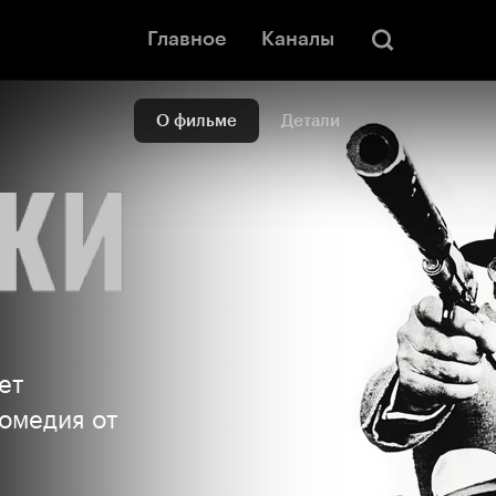
Главное
Каналы
О фильме
Детали
ет
Комедия от